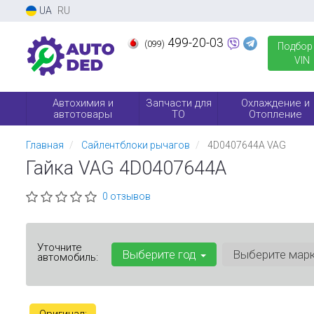
UA
RU
499-20-03
(099)
Подбор
VIN
Автохимия и
Запчасти для
Охлаждение и
автотовары
ТО
Отопление
Главная
Сайлентблоки рычагов
4D0407644A VAG
Гайка VAG 4D0407644A
0 отзывов
Уточните
Выберите год
Выберите мар
автомобиль: