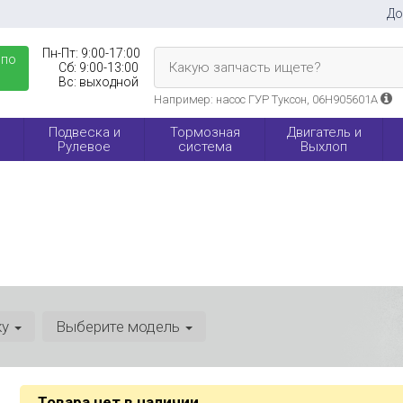
До
Пн-Пт:
9:00-17:00
 по
Какую запчасть ищете?
Сб:
9:00-13:00
Вс:
выходной
Например: насос ГУР Туксон, 06H905601A
Подвеска и
Тормозная
Двигатель и
Рулевое
система
Выхлоп
ку
Выберите модель
Товара нет в наличии