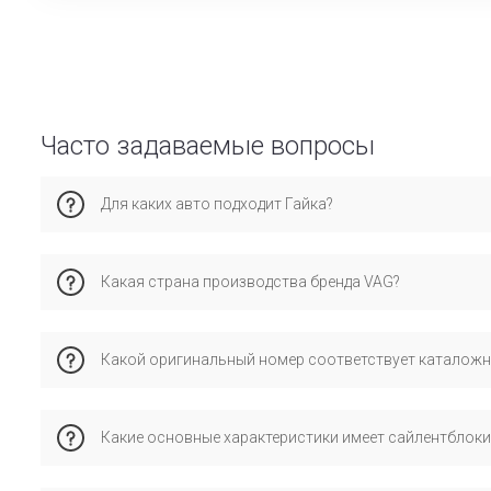
Часто задаваемые вопросы
Для каких авто подходит Гайка?
Эта запчасть совместима с ауди A8 (D2), A4 Б5, Фольксваг
Какая страна производства бренда VAG?
избежание ошибок при установке.
Бренд vag имеет производство в стране и специализирует
Какой оригинальный номер соответствует каталож
стандартам и проверенную совместимость с оригинальны
Каталожному номеру 4D0407644A соответствует оригинал
Какие основные характеристики имеет сайлентблоки