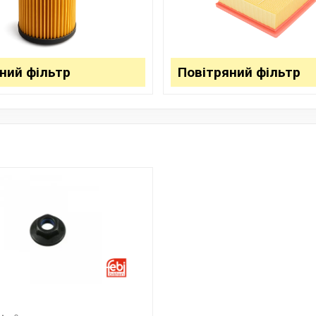
деятельности и производства
снизить выбросы и повысить
Надежный и инновац
ний фільтр
Повітряний фільтр
автомобильной инду