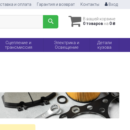
ставка и оплата
Гарантия и возврат
Контакты
Вход
В вашей корзине
0 товаров
на
0 ₴
Сцепление и
Электрика и
Детали
трансмиссия
Освещение
кузова