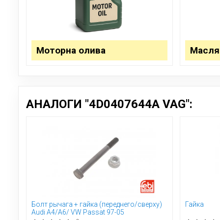
Моторна олива
Масля
АНАЛОГИ "4D0407644A VAG":
Болт рычага + гайка (переднего/сверху)
Гайка
Audi A4/A6/ VW Passat 97-05