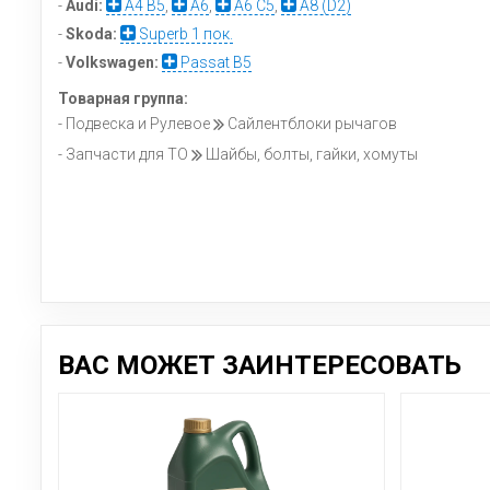
-
Audi:
A4 B5
,
A6
,
A6 C5
,
A8 (D2)
-
Skoda:
Superb 1 пок.
-
Volkswagen:
Passat B5
Товарная группа:
- Подвеска и Рулевое
Сайлентблоки рычагов
- Запчасти для ТО
Шайбы, болты, гайки, хомуты
ВАС МОЖЕТ ЗАИНТЕРЕСОВАТЬ