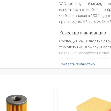
VAG - это крупный междунар
известных автомобильных бре
Он был основан в 1937 году в
производителей автомобилей
Качество и инновации
Продукция VAG известна св
технологиями. Компания пос
новейшие разработки в свои
комфортными для водителей 
Показать полностью...
Глобальное присутствие
VAG имеет широкое глобальн
Его продукция продается во 
доверия и популярность сре
Экологическая ответст
Компания активно работает 