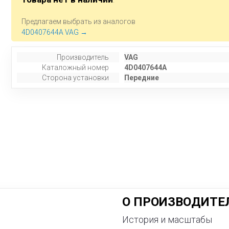
.
Предлагаем выбрать из аналогов
4D0407644A VAG →
Производитель
VAG
Каталожный номер
4D0407644A
Сторона установки
Передние
О ПРОИЗВОДИТЕ
История и масштабы