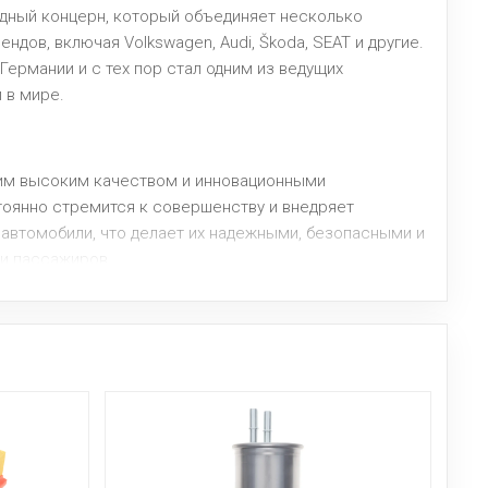
одный концерн, который объединяет несколько
ндов, включая Volkswagen, Audi, Škoda, SEAT и другие.
 Германии и с тех пор стал одним из ведущих
 в мире.
оим высоким качеством и инновационными
тоянно стремится к совершенству и внедряет
 автомобили, что делает их надежными, безопасными и
и пассажиров.
ое присутствие, с заводами и офисами по всему миру.
многих странах, что подтверждает высокий уровень
ди автолюбителей.
венность
над уменьшением экологического воздействия своей