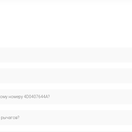
ен пассат Б5, Ауди A6 C5, А6, Шкода Суперб 1 пок.. Рекомендуем п
ся на сертифицированных запчастях для европейских автомобилей.
ному номеру 4D0407644A?
ми деталями.
ьный номер OEM:, официально применяемый производителем для 
 рычагов?