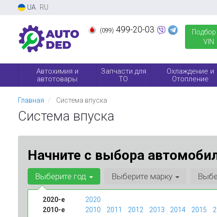
UA
RU
499-20-03
(099)
Подбор
VIN
Автохимия и
Запчасти для
Охлаждение и
автотовары
ТО
Отопление
Главная
Система впуска
Система впуска
Начните с выбора автомобил
Выберите год
Выберите марку
Выбе
2020-е
2020
2010-е
2010
2011
2012
2013
2014
2015
2