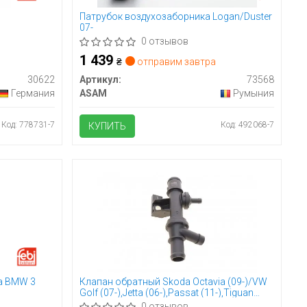
Патрубок воздухозаборника Logan/Duster
07-
0 отзывов
1 439
₴
отправим завтра
30622
Артикул:
73568
Германия
ASAM
Румыния
Код: 778731-7
Код: 492068-7
КУПИТЬ
а BMW 3
Клапан обратный Skoda Octavia (09-)/VW
Golf (07-),Jetta (06-),Passat (11-),Tiguan
(08-)/Seat Leon (06-10),Toledo (05-09,13-)
0 отзывов