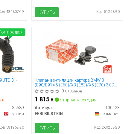
Код: 484307-19
Код: 51253-20
КУПИТЬ
Топ продаж
9 JTD 01-
Клапан вентиляции картера BMW 3
(E90/E91)/5 (E60)/X3 (E83)/X5 (E70) 3.0D
06-13
0 отзывов
1 815
дн.
₴
отправим сегодня
35589
Артикул:
100133
Турция
FEBI BILSTEIN
Германия
Код: 581962-20
Код: 269253-20
КУПИТЬ