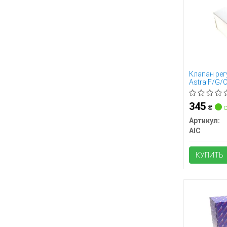
Клапан рег
Astra F/G/
-00
345
₴
о
Артикул:
AIC
КУПИТЬ