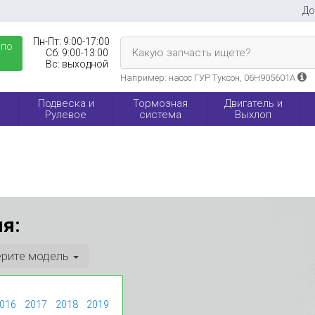
До
Пн-Пт:
9:00-17:00
 по
Какую запчасть ищете?
Сб:
9:00-13:00
Вс:
выходной
Например: насос ГУР Туксон, 06H905601A
Подвеска и
Тормозная
Двигатель и
Рулевое
система
Выхлоп
я:
рите модель
016
2017
2018
2019