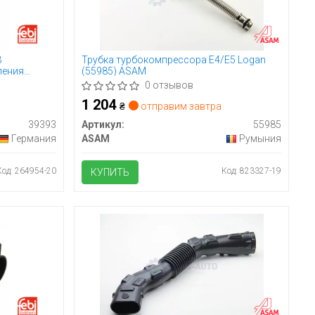
B
Трубка турбокомпрессора E4/E5 Logan
ления
(55985) ASAM
0 отзывов
1 204
₴
отправим завтра
39393
Артикул:
55985
Германия
ASAM
Румыния
Код: 264954-20
Код: 823327-19
КУПИТЬ