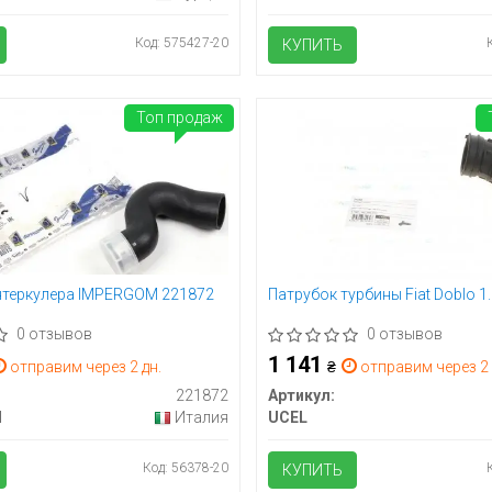
Код: 575427-20
КУПИТЬ
Топ продаж
нтеркулера IMPERGOM 221872
Патрубок турбины Fiat Doblo 1.
0 отзывов
0 отзывов
1 141
отправим через 2 дн.
₴
отправим через 2 
221872
Артикул:
M
Италия
UCEL
Код: 56378-20
КУПИТЬ