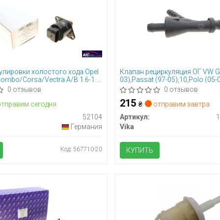
улировки холостого хода Opel
Клапан рециркуляция ОГ VW Go
Combo/Corsa/Vectra A/B 1.6-1.8
03),Passat (97-05),10,Polo (05-
(95-08),A6 (95-08),A8 (94-07)
0 отзывов
0 отзывов
(11330079301) VIKA
215
тправим сегодня
₴
отправим завтра
52104
Артикул:
Германия
Vika
Код: 567710-20
КУПИТЬ