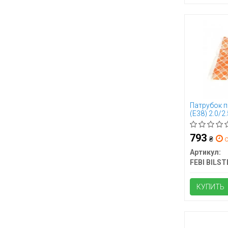
Патрубок п
(E38) 2.0/2
793
₴
о
Артикул:
FEBI BILST
КУПИТЬ