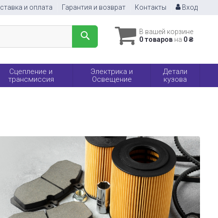
ставка и оплата
Гарантия и возврат
Контакты
Вход
В вашей корзине
0 товаров
на
0 ₴
Сцепление и
Электрика и
Детали
трансмиссия
Освещение
кузова