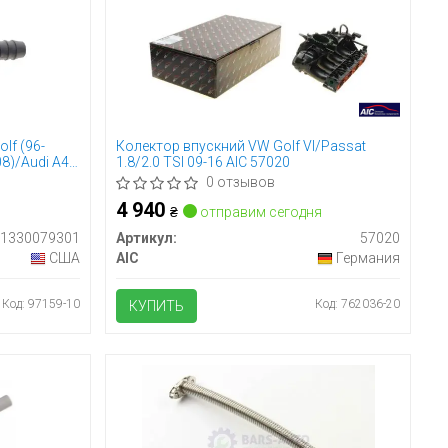
lf (96-
Колектор впускний VW Golf VI/Passat
08)/Audi A4
1.8/2.0 TSI 09-16 AIC 57020
0 отзывов
4 940
₴
отправим сегодня
11330079301
Артикул:
57020
США
AIC
Германия
Код: 97159-10
Код: 762036-20
КУПИТЬ