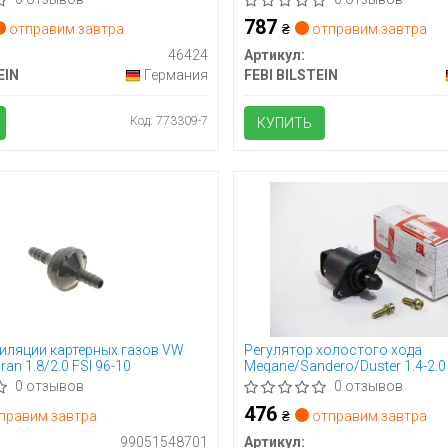
787
отправим завтра
₴
отправим завтра
46424
Артикул:
EIN
Германия
FEBI BILSTEIN
Код: 773309-7
КУПИТЬ
иляции картерных газов VW
Регулятор холостого хода
an 1.8/2.0 FSI 96-10
Megane/Sandero/Duster 1.4-2.0
0 отзывов
0 отзывов
476
правим завтра
₴
отправим завтра
99051548701
Артикул: