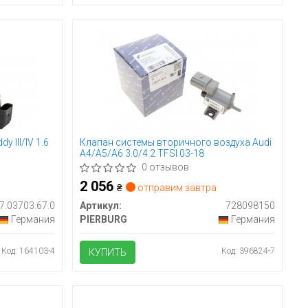
 III/IV 1.6
Клапан системы вторичного воздуха Audi
A4/A5/A6 3.0/4.2 TFSI 03-18
0 отзывов
2 056
₴
отправим завтра
7.03703.67.0
Артикул:
728098150
Германия
PIERBURG
Германия
Код: 164103-4
Код: 396824-7
КУПИТЬ