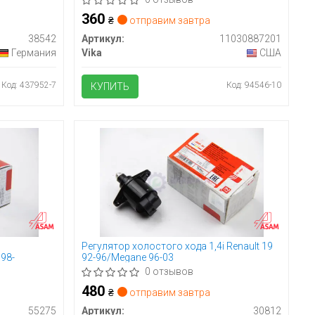
(11030887201) VIKA
360
₴
отправим завтра
38542
Артикул:
11030887201
Германия
Vika
США
Код: 437952-7
Код: 94546-10
КУПИТЬ
Регулятор холостого хода 1,4i Renault 19
 98-
92-96/Megane 96-03
0 отзывов
480
₴
отправим завтра
55275
Артикул:
30812