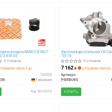
одачи воздуха BMW 5 (E39)/7
Заслонка дроссельная VW Caddy
.5/2.8 95-03
TDI 10-
0 отзывов
0 отзывов
7 162
тправим через 2 дн.
₴
отправим завтра
102550
Артикул:
EIN
Германия
PIERBURG
Код: 361296-20
КУПИТЬ