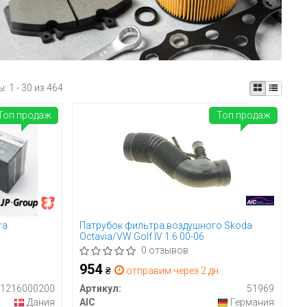
ы:
1 - 30 из 464
Топ продаж
Топ продаж
ra
Патрубок фильтра воздушного Skoda
Octavia/VW Golf IV 1.6 00-06
0 отзывов
954
₴
отправим через 2 дн.
1216000200
Артикул:
51969
Дания
AIC
Германия