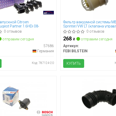
впускной Citroen
Фильтр вакуумной системы M
ugeot Partner 1.6HDi 08-
Sprinter/VW LT (клапана управ
турбиной)
0 отзывов
0 отзывов
268
отправим сегодня
₴
отправим сегодня
57686
Артикул:
Германия
FEBI BILSTEIN
Код: 787124-20
КУПИТЬ