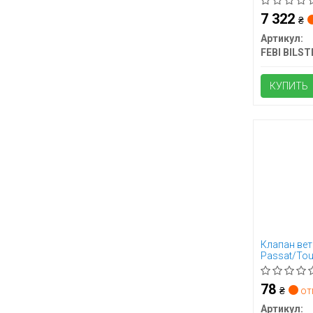
7 322
₴
Артикул:
FEBI BILST
КУПИТЬ
Клапан вет
Passat/Tour
78
₴
от
Артикул: