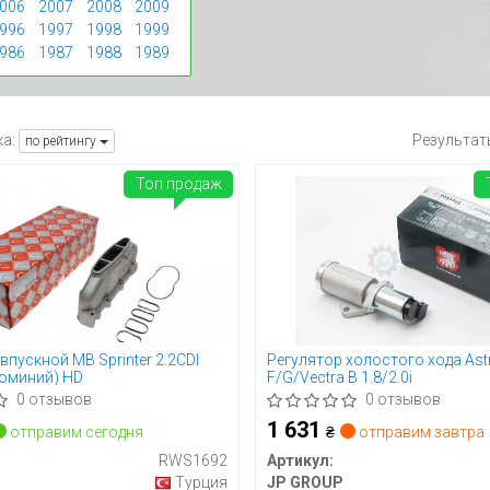
006
2007
2008
2009
996
1997
1998
1999
986
1987
1988
1989
а:
Результат
по рейтингу
Топ продаж
впускной MB Sprinter 2.2CDI
Регулятор холостого хода Ast
юминий) HD
F/G/Vectra B 1.8/2.0i
0 отзывов
0 отзывов
1 631
отправим сегодня
₴
отправим завтра
RWS1692
Артикул:
Турция
JP GROUP