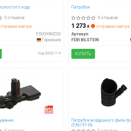
холостого ходу
Патрубок
0 отзывов
0 отзывов
1 273
тправим завтра
₴
отправим завтра
F00099M200
Артикул:
Германия
FEBI BILSTEIN
Код: 863211-4
КУПИТЬ
рування
Патрубок воздушного фильтр
(E46) 97-06
0 отзывов
0 отзывов