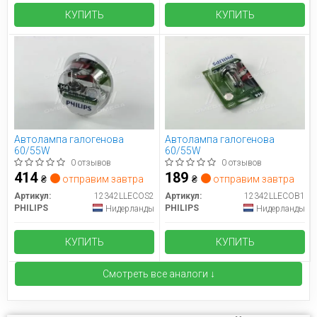
КУПИТЬ
КУПИТЬ
Автолампа галогенова
Автолампа галогенова
60/55W
60/55W
0 отзывов
0 отзывов
414
189
₴
отправим завтра
₴
отправим завтра
Артикул:
12342LLECOS2
Артикул:
12342LLECOB1
PHILIPS
PHILIPS
Нидерланды
Нидерланды
КУПИТЬ
КУПИТЬ
Смотреть все аналоги ↓