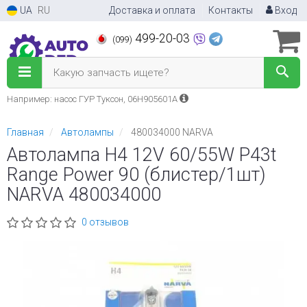
UA
RU
Доставка и оплата
Контакты
Вход
499-20-03
(099)
Какую запчасть ищете?
Например: насос ГУР Туксон, 06H905601A
Главная
Автолампы
480034000 NARVA
Автолампа H4 12V 60/55W P43t
Range Power 90 (блистер/1шт)
NARVA 480034000
0 отзывов