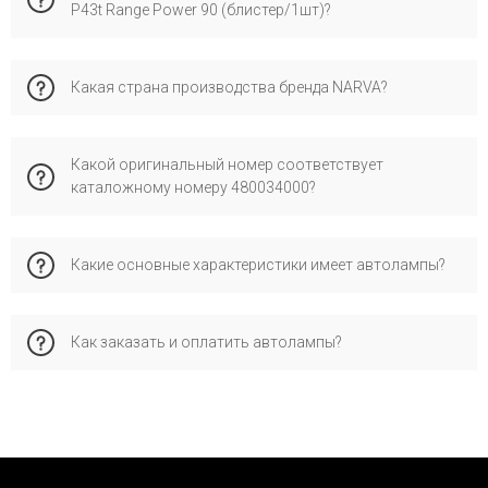
P43t Range Power 90 (блистер/1шт)?
Эта запчасть совместима с ниссан Лиф, Сузуки СХ4, Фиат
Какая страна производства бренда NARVA?
Фиорино, Тойота Ленд Крузер, Ниссан Кубистар, Х76, Х80,
Х-Трэйл 2 пок. (Т31), Опель Виваро, А, Ситроен Ксара (N0,
N1, N2), Шкода Фабия 2 пок., Пежо 206, Фольксваген Шаран
Бренд narva имеет производство в стране германия и
1. Рекомендуем проверить по VIN-коду для максимальной
Какой оригинальный номер соответствует
специализируется на сертифицированных запчастях для
точности подбора во избежание ошибок при установке.
каталожному номеру 480034000?
европейских автомобилей. Его выбирают за надежное
качество, соответствие стандартам и проверенную
совместимость с оригинальными деталями.
Каталожному номеру 480034000 соответствует
Какие основные характеристики имеет автолампы?
оригинальный номер OEM:, официально применяемый
производителем для проверки совместимости запчасти с
автомобилем.
Как заказать и оплатить автолампы?
Это позволяет обеспечить правильную совместимость и
стабильную работу.
Заказывайте через корзину, форму обратной связи или по
телефону. Доступные наложенные платежи («Новая
Почта»), детали о доставке и гарантии см. в
соответствующих разделах сайта.