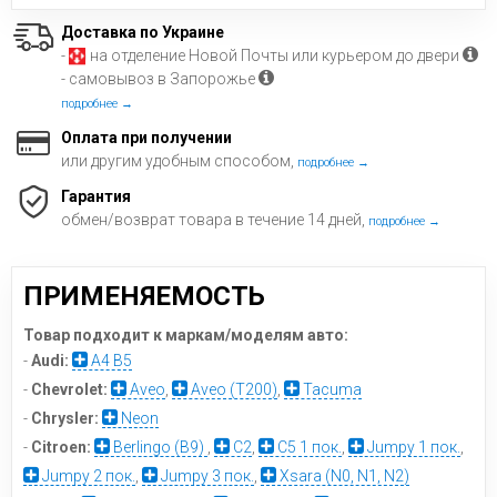
Доставка по Украине
-
на отделение Новой Почты или курьером до двери
- самовывоз в Запорожье
подробнее →
Оплата при получении
или другим удобным способом,
подробнее →
Гарантия
обмен/возврат товара в течение 14 дней,
подробнее →
ПРИМЕНЯЕМОСТЬ
Товар подходит к маркам/моделям авто:
-
Audi:
A4 B5
-
Chevrolet:
Aveo
,
Aveo (T200)
,
Tacuma
-
Chrysler:
Neon
-
Citroen:
Berlingo (B9)
,
C2
,
C5 1 пок.
,
Jumpy 1 пок.
,
Jumpy 2 пок.
,
Jumpy 3 пок.
,
Xsara (N0, N1, N2)