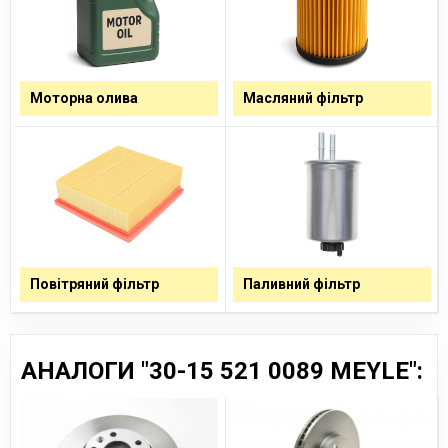
Премиум линейка продукции cиндексом
–
HD
(hard drive)
позиционируется как полностью соответствующая
качеству оригинала.
Все запчасти MEYLE →
Моторна олива
Масляний фільтр
Повітряний фільтр
Паливний фільтр
АНАЛОГИ "30-15 521 0089 MEYLE":