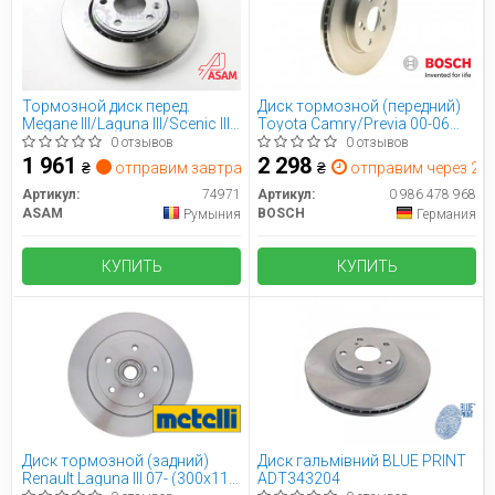
Тормозной диск перед.
Диск тормозной (передний)
Megane III/Laguna III/Scenic III
Toyota Camry/Previa 00-06
08- (296x26)
(296x28) (вентилируемый)
0 отзывов
0 отзывов
1 961
2 298
₴
отправим завтра
₴
отправим через 2 дн
Артикул:
74971
Артикул:
0 986 478 968
ASAM
BOSCH
Румыния
Германия
КУПИТЬ
КУПИТЬ
Диск тормозной (задний)
Диск гальмівний BLUE PRINT
Renault Laguna III 07- (300x11)
ADT343204