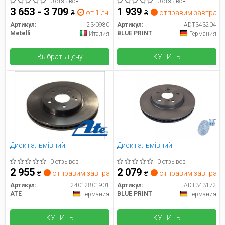
(+ABS) (с подшипником)
0 отзывов
0 отзывов
3 653 - 3 709
1 939
₴
от 1 дн.
₴
отправим завтра
Артикул:
23-0980
Артикул:
ADT343204
Metelli
BLUE PRINT
Италия
Германия
Выбрать цену
КУПИТЬ
Диск гальмівний
Диск гальмівний
0 отзывов
0 отзывов
2 955
2 079
₴
отправим завтра
₴
отправим завтра
Артикул:
24012801901
Артикул:
ADT343172
ATE
BLUE PRINT
Германия
Германия
КУПИТЬ
КУПИТЬ