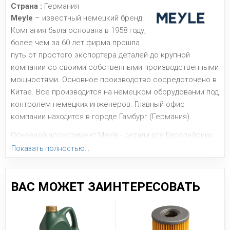
Страна :
Германия
Meyle
– известный немецкий бренд.
Компания была основана в 1958 году,
более чем за 60 лет фирма прошла
путь от простого экспортера деталей до крупной
компании со своими собственными производственными
мощностями. Основное производство сосредоточено в
Китае. Все производится на немецком оборудовании под
контролем немецких инженеров. Главный офис
компании находится в городе Гамбург (Германия).
Основной ассортимент Meyle - детали для Европейских
марок авто: втулки, сайлентблоки, подшипники, стойки
Показать полностью...
стабилизатора, амортизаторы, демпферы, рычаги,
помпы, элементы рулевого управления, детали
сцепления.
ВАС МОЖЕТ ЗАИНТЕРЕСОВАТЬ
Meyle -
производитель с качеством выше среднего
по приемлемым ценам.