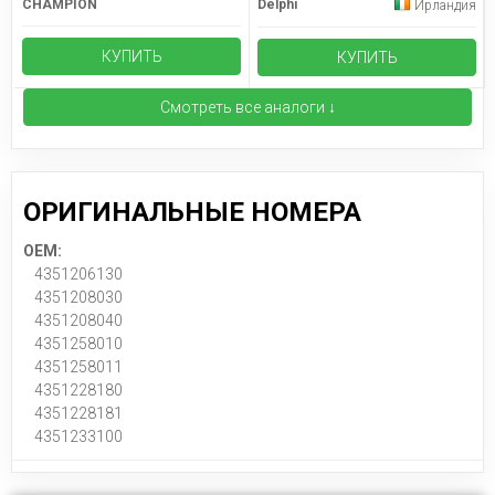
CHAMPION
Delphi
Ирландия
КУПИТЬ
КУПИТЬ
Смотреть все аналоги ↓
ОРИГИНАЛЬНЫЕ НОМЕРА
OEM:
4351206130
4351208030
4351208040
4351258010
4351258011
4351228180
4351228181
4351233100