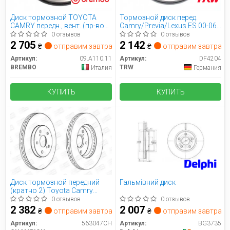
Диск тормозной TOYOTA
Тормозной диск перед.
CAMRY передн., вент. (пр-во
Camry/Previa/Lexus ES 00-06
BREMBO) 09.A110.11 BREMBO
2.0-3.0
0 отзывов
0 отзывов
2 705
2 142
₴
отправим завтра
₴
отправим завтра
Артикул:
09.A110.11
Артикул:
DF4204
BREMBO
TRW
Италия
Германия
КУПИТЬ
КУПИТЬ
Диск тормозной передний
Гальмівний диск
(кратно 2) Toyota Camry
(563047CH) CHAMPION
0 отзывов
0 отзывов
2 382
2 007
₴
отправим завтра
₴
отправим завтра
Артикул:
563047CH
Артикул:
BG3735