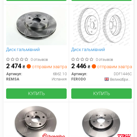
Диск гальмівний
Диск гальмівний
0 отзывов
0 отзывов
2 474
2 446
₴
отправим завтра
₴
отправим завтра
Артикул:
6862.10
Артикул:
DDF1446C
REMSA
Испания
FERODO
Великобритания
КУПИТЬ
КУПИТЬ