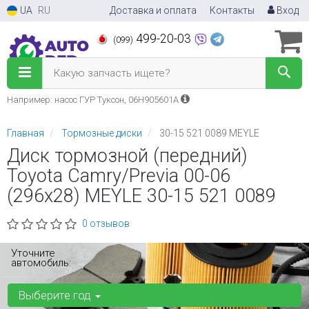
UA
RU
Доставка и оплата
Контакты
Вход
499-20-03
(099)
Какую запчасть ищете?
Например: насос ГУР Туксон, 06H905601A
Главная
Тормозные диски
30-15 521 0089 MEYLE
Диск тормозной (передний)
Toyota Camry/Previa 00-06
(296x28) MEYLE 30-15 521 0089
0 отзывов
Уточните
автомобиль:
Выберите год