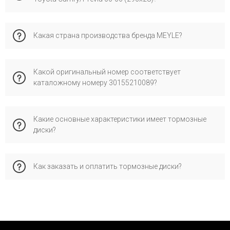
Эта запчасть совместима с тойота Превиа, Кэмри (XV30).
Какая страна производства бренда MEYLE?
Рекомендуем проверить по VIN-коду для максимальной
точности подбора во избежание ошибок при установке.
Бренд meyle имеет производство в стране германия и
Какой оригинальный номер соответствует
специализируется на сертифицированных запчастях для
каталожному номеру 30155210089?
европейских автомобилей. Его выбирают за надежное
качество, соответствие стандартам и проверенную
совместимость с оригинальными деталями.
Каталожному номеру 30155210089 соответствует
Какие основные характеристики имеет тормозные
оригинальный номер OEM: 4351206130, 4351208030,
диски?
4351208040, официально применяемый производителем
для проверки совместимости запчасти с автомобилем.
Характеристики: сторона установки - передние; наружный
Как заказать и оплатить тормозные диски?
диаметр [мм] - 296; высота [мм] - 49.2...
Это позволяет обеспечить правильную совместимость и
стабильную работу.
Заказывайте через корзину, форму обратной связи или по
телефону. Доступные наложенные платежи («Новая
Почта»), детали о доставке и гарантии см. в
соответствующих разделах сайта.