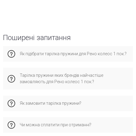
Поширені запитання
Як підібрати тарілка пружини для Рено колеос 1 пок.?
Враховуйте рік випуску, тип кузова та двигун. Краще
Тарілка пружини яких брендів найчастіше
уточнити через VIN-код – це виключає помилки. Наші
замовляють для Рено колеос 1 пок.?
фахівці безкоштовно перевіряють сумісність з VIN і
підкажуть відповідні варіанти з урахуванням умов
експлуатації (місто, траса, стиль водіння).
Покупці зазвичай вибирають бренди FEBI BILSTEIN,
Як замовити тарілка пружини?
RENAULT - вони надійні, сертифіковані і офіційно сумісні з
Renault Koleos 1 пок.. Під час встановлення оригінальних
деталей зберігається гарантія виробника.
✅ Додайте товар до кошика та вкажіть VIN
Чи можна сплатити при отриманні?
📞 Або зателефонуйте менеджеру
✅ Також доступна заявка через форму зворотнього