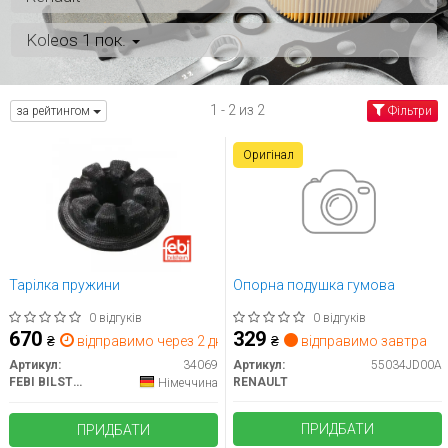
Koleos 1 пок.
1 - 2 из 2
за рейтингом
Фільтри
Оригінал
Тарілка пружини
Опорна подушка гумова
0 відгуків
0 відгуків
670
329
₴
відправимо через 2 дн.
₴
відправимо завтра
Артикул:
34069
Артикул:
55034JD00A
FEBI BILSTEIN
RENAULT
Німеччина
ПРИДБАТИ
ПРИДБАТИ