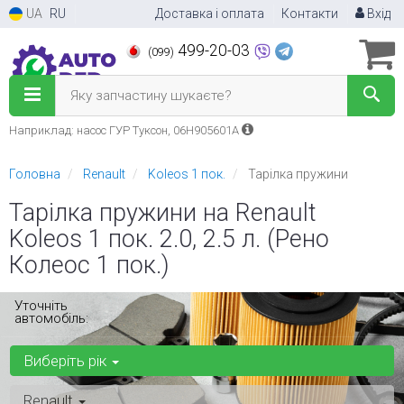
UA
RU
Доставка і оплата
Контакти
Вхід
499-20-03
(099)
Яку запчастину шукаєте?
Наприклад: насос ГУР Туксон, 06H905601A
Головна
Renault
Koleos 1 пок.
Тарілка пружини
Тарілка пружини на Renault
Koleos 1 пок. 2.0, 2.5 л. (Рено
Колеос 1 пок.)
Уточніть
автомобіль:
Виберіть рік
Renault