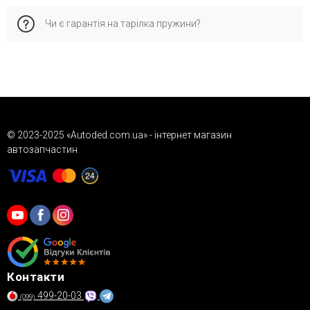
зв'язку
Так, працює післяплату через «Нову Пошту». Докладніше
Ми обов'язково уточнимо сумісність та підтвердимо
Чи є гарантія на тарілка пружини?
читайте у розділі доставки.
терміни доставки.
Так, всі товари сертифіковані та мають гарантію від
виробника чи постачальника. Докладніше про умови
гарантії читайте у розділі «Гарантія» на нашому сайті.
© 2023-2025 «Autoded.com.ua» - інтернет магазин
автозапчастин
Контакти
499-20-03
(099)