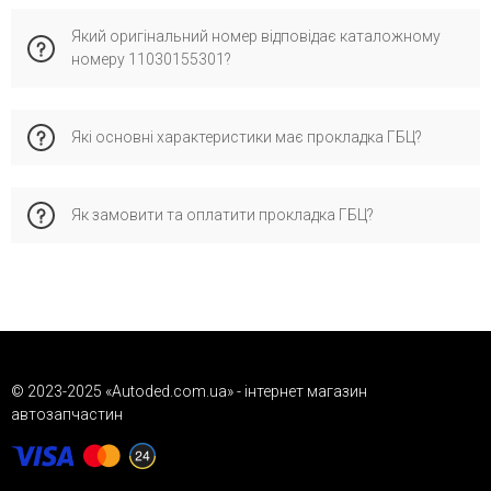
Бренд Vika має виробництво у країні США та
Який оригінальний номер відповідає каталожному
спеціалізується на сертифікованих запчастинах для
номеру 11030155301?
європейських автомобілів. Його обирають за надійну
якість, відповідність стандартам і перевірену сумісність з
оригінальними деталями.
Каталожному номеру 11030155301 відповідає
Які основні характеристики має прокладка ГБЦ?
оригінальний номер OEM: 047103383B, який офіційно
застосовується виробником для перевірки сумісності
запчастини з автомобілем.
Характеристики: хім. властивість - азбестовмісний.
Як замовити та оплатити прокладка ГБЦ?
Це дозволяє забезпечити правильну сумісність і стабільну
роботу.
Замовляйте через кошик, форму зворотного зв’язку або
телефоном. Доступна післяплата («Нова Пошта»), деталі
про доставку та гарантію дивіться у відповідних розділах
сайту.
© 2023-2025 «Autoded.com.ua» - інтернет магазин
автозапчастин