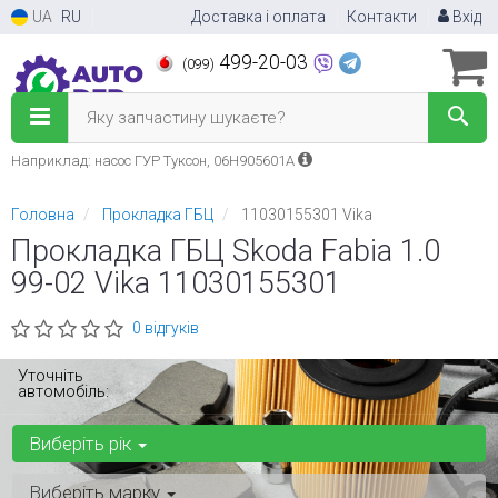
UA
RU
Доставка і оплата
Контакти
Вхід
499-20-03
(099)
Яку запчастину шукаєте?
Наприклад: насос ГУР Туксон, 06H905601A
Головна
Прокладка ГБЦ
11030155301 Vika
Прокладка ГБЦ Skoda Fabia 1.0
99-02 Vika 11030155301
0 відгуків
Уточніть
автомобіль:
Виберіть рік
Виберіть марку