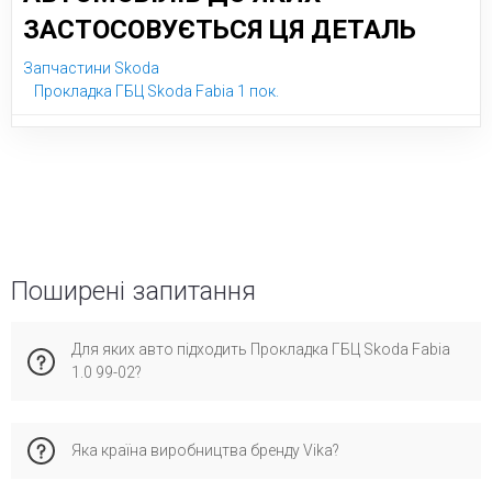
ЗАСТОСОВУЄТЬСЯ ЦЯ ДЕТАЛЬ
Запчастини Skoda
Прокладка ГБЦ Skoda Fabia 1 пок.
Поширені запитання
Для яких авто підходить Прокладка ГБЦ Skoda Fabia
1.0 99-02?
Ця запчастина сумісна з шкода Фабія 1 пок.. Рекомендуємо
Яка країна виробництва бренду Vika?
перевірити по VIN-коду для максимальної точності підбору,
аби уникнути помилок при установці.