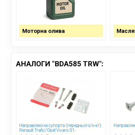
Моторна олива
Масля
АНАЛОГИ "BDA585 TRW":
Направляюча супорта (переднього/к-кт)
Направляю
Renault Trafic/Opel Vivaro 01-