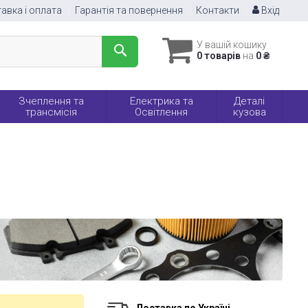
авка і оплата
Гарантія та повернення
Контакти
Вхід
У вашій кошику
0 товарів
на
0 ₴
Зчеплення та
Електрика та
Деталі
трансмісія
Освітлення
кузова