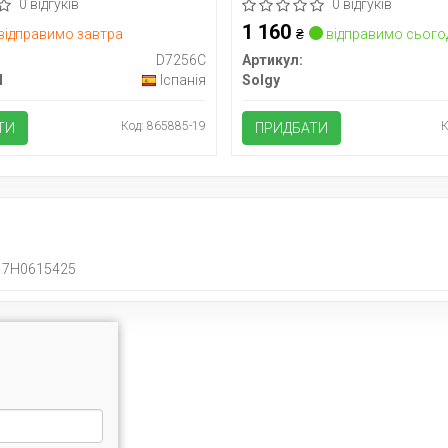
0 відгуків
0 відгуків
1 160
відправимо завтра
₴
відправимо сього
D7256C
Артикул:
N
Іспанія
Solgy
Код: 865885-19
К
ТИ
ПРИДБАТИ
7H0615425