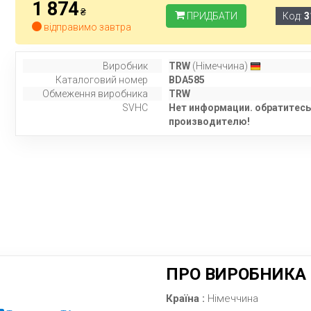
1 874
₴
ПРИДБАТИ
Код:
3
відправимо завтра
Виробник
TRW
(Німеччина)
Каталоговий номер
BDA585
Обмеження виробника
TRW
SVHC
Нет информации. обратитесь
производителю!
ПРО ВИРОБНИКА
Країна :
Німеччина