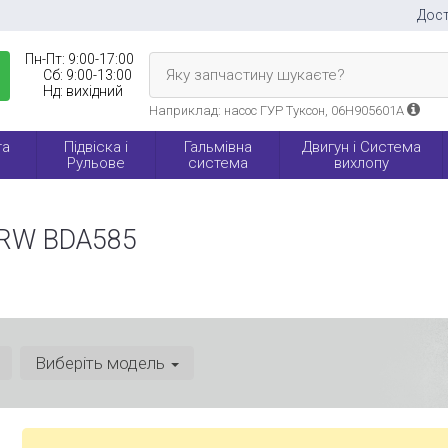
Дост
Пн-Пт:
9:00-17:00
Яку запчастину шукаєте?
Сб:
9:00-13:00
Нд:
вихідний
Наприклад: насос ГУР Туксон, 06H905601A
та
Підвіска і
Гальмівна
Двигун і Система
Рульове
система
вихлопу
TRW BDA585
Виберіть модель