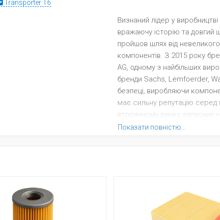
Transporter T6
Визнаний лідер у виробництві
вражаючу історію та довгий 
пройшов шлях від невеликого 
компонентів. З 2015 року бре
AG, одному з найбільших виро
бренди Sachs, Lemfoerder, Wa
безпеці, виробляючи компоне
має сильну репутацію серед 
вторинному ринку запасних ч
спектр компонентів для гальм
Показати повністю...
гальмівні колодки, гальмівні д
ручного гальма. Компанія так
та троси. Особливу увагу TRW
систем. Крім гальмівних сис
автокомпонентів, включаючи р
відповідати різноманітним п
інноваційному підходу, TRW з