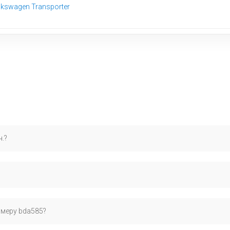
kswagen Transporter
н.?
тівен 5, Транспортер T6, Мультівен 6. Рекомендуємо перевірити по 
зується на сертифікованих запчастинах для європейських автомобіл
омеру bda585?
ми.