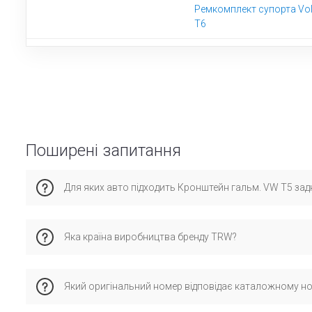
Ремкомплект супорта Vol
T6
Поширені запитання
Для яких авто підходить Кронштейн гальм. VW T5 зад
Ця запчастина сумісна з фольксваген Транспортер T5, Муль
Яка країна виробництва бренду TRW?
помилок при установці.
Бренд TRW має виробництво у країні Німеччина та спеціалі
Який оригінальний номер відповідає каталожному н
стандартам і перевірену сумісність з оригінальними деталя