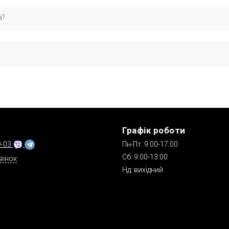
р OEM: 7H0615425A, 7H0615425, який офіційно застосовується вир
а?
формации. обратитесь. пожалуйста. к производителю!.
 роботу.
ефоном. Доступна післяплата («Нова Пошта»), деталі про доставку т
Графік роботи
0-03
Пн-Пт: 9:00-17:00
Сб: 9:00-13:00
вінок
Нд: вихідний