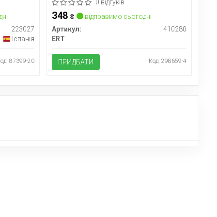
0 відгуків
348
дні
₴
відправимо сьогодні
223027
Артикул:
410280
Іспанія
ERT
од: 87399-20
Код: 298659-4
ПРИДБАТИ