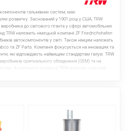
 компонентів гальмівних систем, має
шлях розвитку. Заснований у 1901 році у США, TRW
виробника до світового гіганта у сфері автомобільних
нд TRW належить німецькій компанії ZF Friedrichshafen
бників автокомпонентів у світі. Також німцям належать
bco та ZF Parts. Компанія фокусується на інноваціях та
нти, які відповідають найвищим стандартам галузі. TRW
виробників оригінального обладнання (OEM) та на
астин. Асортимент продукції TRW включає широкий
івних систем. Серед них - дискові та барабанні
иски, супорти, гальмівні циліндри, а також деталі
ож виробляє датчики ABS, гальмівні підсилювачі, шланги
 приділяє розробці високотехнологічних гальмівних
тем, TRW також пропонує широкий асортимент інших
ульові системи та підвіску. Це дозволяє компанії
отребам автомобільної промисловості. Завдяки своєму
уміла здобути довіру споживачів і встановити себе як