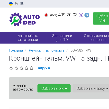
UA
RU
499-20-03
(099)
Підбір з
VIN
Автохімія та
Запчастини
Охолодження 
автотовари
для ТО
опалення
Головна
Ремкомплект супорта
BDA585 TRW
Кронштейн гальм. VW T5 задн. 
0 відгуків
Уточніть
Виберіть рік
Виберіть марку
автомобіль: