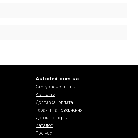
обником для перевірки сумісності запчастини з
а гарантію дивіться у відповідних розділах сайту.
Autoded.com.ua
Статус замовлення
Контакти
Доставка і оплата
Гарантії та повернення
Договір оферти
Каталог
Про нас