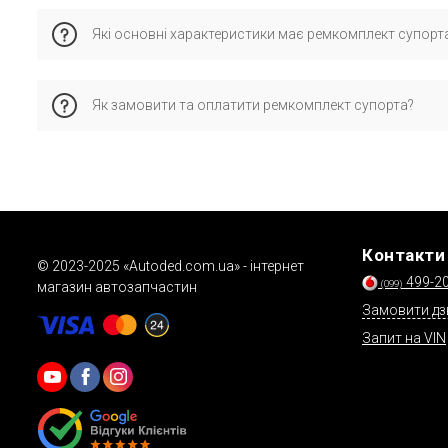
Каталожному номеру bda585 відповідає оригінальний номе
Які основні характеристики має ремкомплект супорт
автомобілем.
Характеристики: обмеження виробника - trw; svhc - нет ин
Як замовити та оплатити ремкомплект супорта?
Це дозволяє забезпечити правильну сумісність і стабільну
Замовляйте через кошик, форму зворотного зв’язку або тел
Контакти
© 2023-2025 «Autoded.com.ua» - інтернет
499-2
(099)
магазин автозапчастин
Замовити дз
Запит на VIN