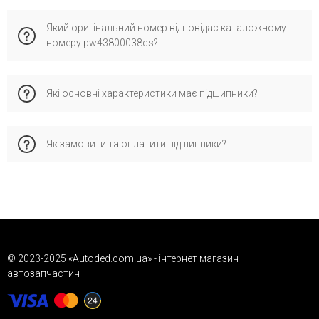
Бренд PFI має виробництво у країні та спеціалізується на
Який оригінальний номер відповідає каталожному
сертифікованих запчастинах для європейських
номеру pw43800038cs?
автомобілів. Його обирають за надійну якість,
відповідність стандартам і перевірену сумісність з
оригінальними деталями.
Каталожному номеру pw43800038cs відповідає
Які основні характеристики має підшипники?
оригінальний номер OEM: 1001719, 1104362, 1497388, який
офіційно застосовується виробником для перевірки
сумісності запчастини з автомобілем.
Характеристики: внутрішній діаметр - 43; зовнішній діаметр
Як замовити та оплатити підшипники?
[мм] - 80; ширина (мм) - 38...
Це дозволяє забезпечити правильну сумісність і стабільну
роботу.
Замовляйте через кошик, форму зворотного зв’язку або
телефоном. Доступна післяплата («Нова Пошта»), деталі
про доставку та гарантію дивіться у відповідних розділах
сайту.
© 2023-2025 «Autoded.com.ua» - інтернет магазин
автозапчастин