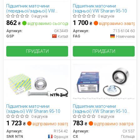
Підшипник маточини
Підшипник маточини
(передньої/задньої) VW
(задньої) VW Sharan 95-10
Sharan 95-10/Ford Galaxy 95-
0 відгуків
0 відгуків
05 (43x80x38)(к-кт)
862
1 700
₴
відправимо сьогодні
₴
відправимо завтра
Артикул:
GK3449
Артикул:
713 6104 60
GSP
FAG
Китай
Німеччина
ПРИДБАТИ
ПРИДБАТИ
Підшипник маточини
Підшипник маточини
(задньої) VW Sharan 95-10
(задньої) VW Sharan 95-10
(43x80x38)
0 відгуків
0 відгуків
1 723
783
₴
відправимо завтра
₴
відправимо завтра
Артикул:
R154.42
Артикул:
CX 537
SNR NTN
CX
Польща
Франція