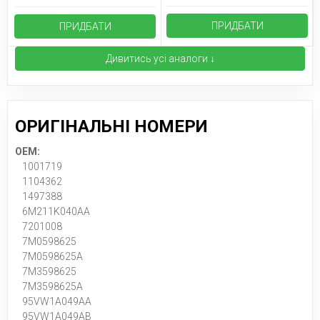
ПРИДБАТИ
ПРИДБАТИ
Дивитись усі аналоги ↓
ОРИГІНАЛЬНІ НОМЕРИ
OEM:
1001719
1104362
1497388
6M211K040AA
7201008
7M0598625
7M0598625A
7M3598625
7M3598625A
95VW1A049AA
95VW1A049AB