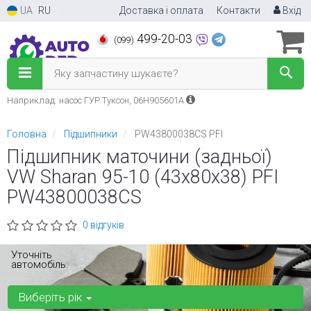
UA
RU
Доставка і оплата
Контакти
Вхід
499-20-03
(099)
Яку запчастину шукаєте?
Наприклад: насос ГУР Туксон, 06H905601A
Головна
Підшипники
PW43800038CS PFI
Підшипник маточини (задньої)
VW Sharan 95-10 (43x80x38) PFI
PW43800038CS
0 відгуків
Уточніть
автомобіль:
Виберіть рік