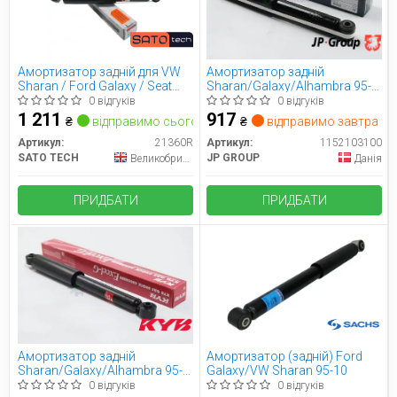
Амортизатор задній для VW
Амортизатор задній
Sharan / Ford Galaxy / Seat
Sharan/Galaxy/Alhambra 95-
Alhambra (7M) (1995-2010)
10
0 відгуків
0 відгуків
1.9-2.8L
1 211
917
₴
відправимо сьогодні
₴
відправимо завтра
Артикул:
21360R
Артикул:
1152103100
SATO TECH
JP GROUP
Великобританія
Данія
ПРИДБАТИ
ПРИДБАТИ
Амортизатор задній
Амортизатор (задній) Ford
Sharan/Galaxy/Alhambra 95-
Galaxy/VW Sharan 95-10
10
0 відгуків
0 відгуків