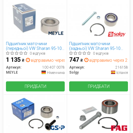
Підшипник маточини
Підшипник маточини
(передньої) VW Sharan 95-10
(задньої) VW Sharan 95-10
(43x80x38)
(43x80x38)
0 відгуків
0 відгуків
1 135
747
₴
відправимо через 2 дн.
₴
відправимо через 2 дн
Артикул:
100 407 0078
Артикул:
216158
MEYLE
Solgy
Німеччина
Іспанія
ПРИДБАТИ
ПРИДБАТИ