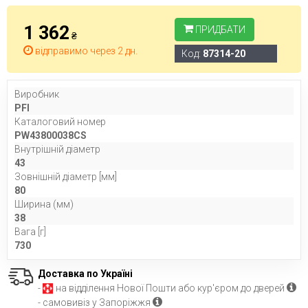
1 362
ПРИДБАТИ
₴
відправимо через 2 дн.
Код:
87314-20
Виробник
PFI
Каталоговий номер
PW43800038CS
Внутрішній діаметр
43
Зовнішній діаметр [мм]
80
Ширина (мм)
38
Вага [г]
730
Доставка по Україні
-
на відділення Нової Пошти або кур'єром до дверей
- самовивіз у Запоріжжя