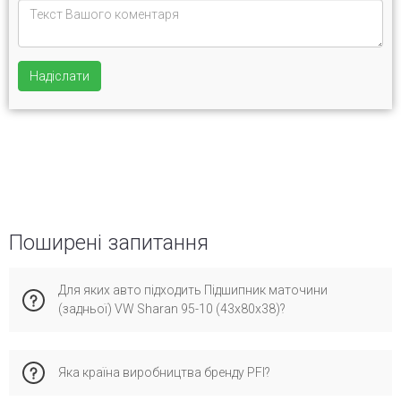
Надіслати
Поширені запитання
Для яких авто підходить Підшипник маточини
(задньої) VW Sharan 95-10 (43x80x38)?
Ця запчастина сумісна з. Рекомендуємо перевірити по VIN-
Яка країна виробництва бренду PFI?
коду для максимальної точності підбору, аби уникнути
помилок при установці.