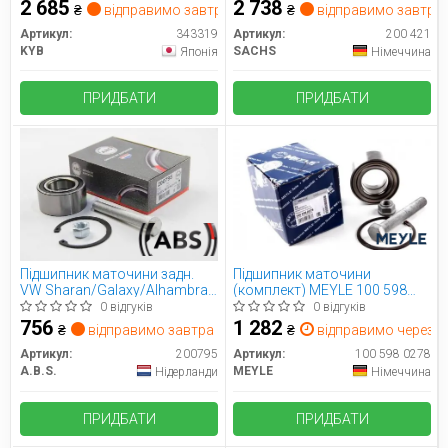
2 685
2 738
₴
відправимо завтра
₴
відправимо завтра
Артикул:
343319
Артикул:
200 421
KYB
SACHS
Японія
Німеччина
ПРИДБАТИ
ПРИДБАТИ
Підшипник маточини задн.
Підшипник маточини
VW Sharan/Galaxy/Alhambra
(комплект) MEYLE 100 598
95-10
0278
0 відгуків
0 відгуків
756
1 282
₴
відправимо завтра
₴
відправимо через 2 
Артикул:
200795
Артикул:
100 598 0278
A.B.S.
MEYLE
Нідерланди
Німеччина
ПРИДБАТИ
ПРИДБАТИ