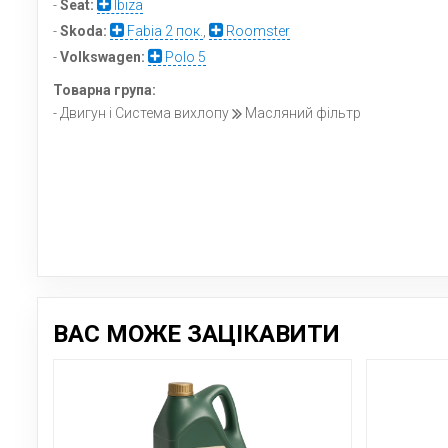
-
Seat:
Ibiza
-
Skoda:
Fabia 2 пок.
,
Roomster
-
Volkswagen:
Polo 5
Товарна група:
- Двигун і Система вихлопу
Масляний фільтр
ВАС МОЖЕ ЗАЦІКАВИТИ