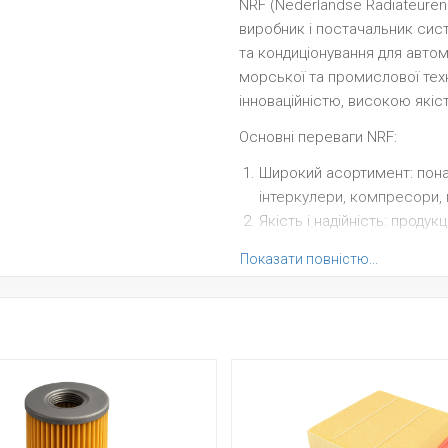
NRF (Nederlandse Radiateuren
виробник і постачальник сис
та кондиціонування для автомо
морської та промислової техн
інноваційністю, високою якіст
Основні переваги NRF:
Широкий асортимент: пона
інтеркулери, компресори, 
Якість і надійність: проду
екстремальних умов.
Показати повністю...
Інноваційний підхід: впро
Галузева універсальність: 
техніки та промисловості.
Підтримка клієнтів: техніч
NRF — ваш надійний партнер 
роботу техніки за будь-яких у