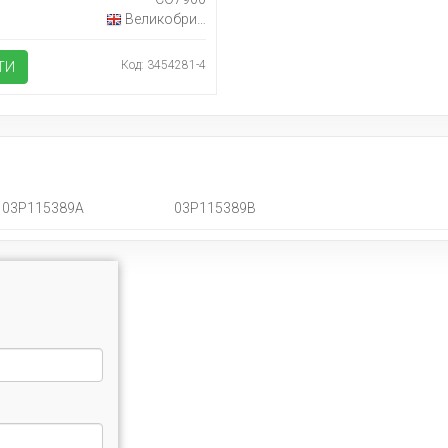
Великобританія
Код: 3454281-4
ТИ
03P115389A
03P115389B