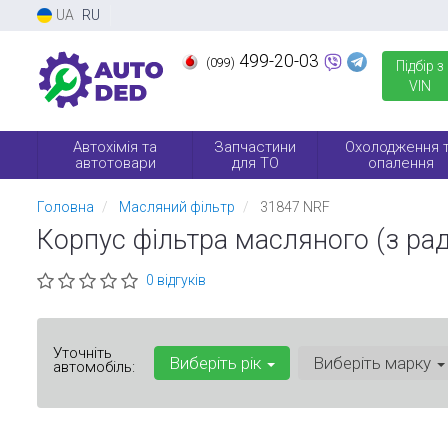
UA
RU
499-20-03
(099)
Підбір з
VIN
Автохімія та
Запчастини
Охолодження 
автотовари
для ТО
опалення
Головна
Масляний фільтр
31847 NRF
Корпус фільтра масляного (з рад
0 відгуків
Уточніть
Виберіть рік
Виберіть марку
автомобіль: