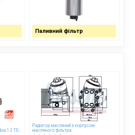
Паливний фільтр
Радіатор масляний з корпусом
ia 1.2 TDi
масляного фільтра