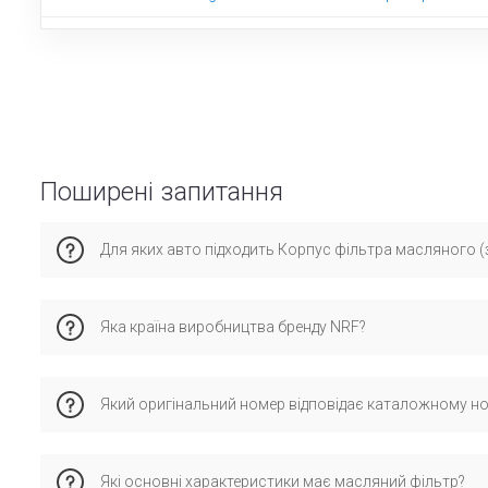
Поширені запитання
Для яких авто підходить Корпус фільтра масляного (з
Ця запчастина сумісна з сеат Ибица, Шкода Румстер, Фольк
Яка країна виробництва бренду NRF?
помилок при установці.
Бренд NRF має виробництво у країні Нідерланди та спеціалі
Який оригінальний номер відповідає каталожному н
стандартам і перевірену сумісність з оригінальними деталя
Каталожному номеру 31847 відповідає оригінальний номер
Які основні характеристики має масляний фільтр?
з автомобілем.