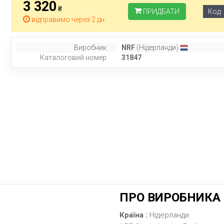
3 320
₴
ПРИДБАТИ
Код:
відправимо через 2 дн.
Виробник
NRF
(Нідерланди)
Каталоговий номер
31847
ПРО ВИРОБНИКА
Країна :
Нідерланди