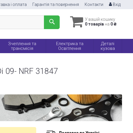
авка і оплата
Гарантія та повернення
Контакти
Вхід
У вашій кошику
0 товарів
на
0 ₴
Зчеплення та
Електрика та
Деталі
трансмісія
Освітлення
кузова
i 09- NRF 31847