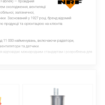
 Fabriek) — провідний
тем охолодження, вентиляції
більної, залізничної,
іки. Заснований у 1927 році, бренд відомий
ю продукції та орієнтацією на клієнтів.
д 11 000 найменувань, включаючи радіатори,
вентилятори та датчики.
кція відповідає міжнародним стандартам і розроблена для
вадження 3D-дизайну та енергоефективних рішень.
рішення для легкових авто, вантажівок, спеціалізованої
на допомога, консультації та швидка доставка.
у сфері теплових систем, що забезпечує бездоганну
мов.