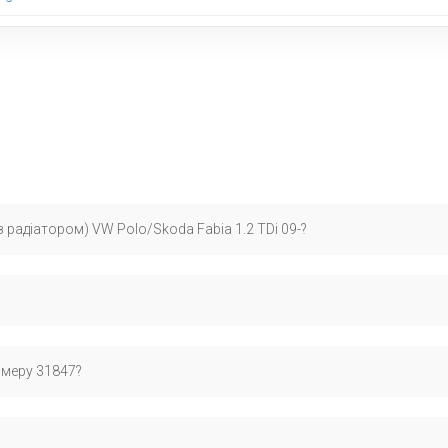
 радіатором) VW Polo/Skoda Fabia 1.2 TDi 09-?
сваген Поло 5, Шкода Фабія 2 пок.. Рекомендуємо перевірити по VIN
зується на сертифікованих запчастинах для європейських автомобіл
омеру 31847?
ми.
 OEM: 03P115389, 03P115389A, 03P115389B, який офіційно застосо