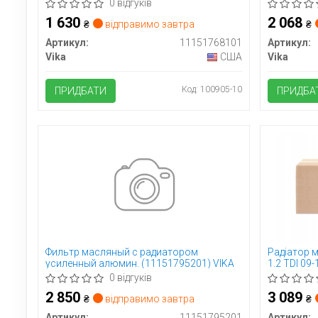
(11151768
0 відгуків
1 630
2 068
₴
відправимо завтра
₴
Артикул:
11151768101
Артикул:
Vika
США
Vika
Код: 100905-10
ПРИДБАТИ
ПРИДБА
Фильтр масляный с радиатором
Радіатор м
усиленный алюмин. (11151795201) VIKA
1.2 TDI 09-
0 відгуків
2 850
3 089
₴
відправимо завтра
₴
Артикул:
11151795201
Артикул: