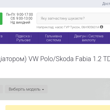
Дост
Пн-Пт:
9:00-17:00
Яку запчастину шукаєте?
Сб:
9:00-13:00
Нд:
вихідний
Наприклад: насос ГУР Туксон, 06H905601A
та
Підвіска і
Гальмівна
Двигун і Система
Рульове
система
вихлопу
іатором) VW Polo/Skoda Fabia 1.2 TD
Виберіть модель