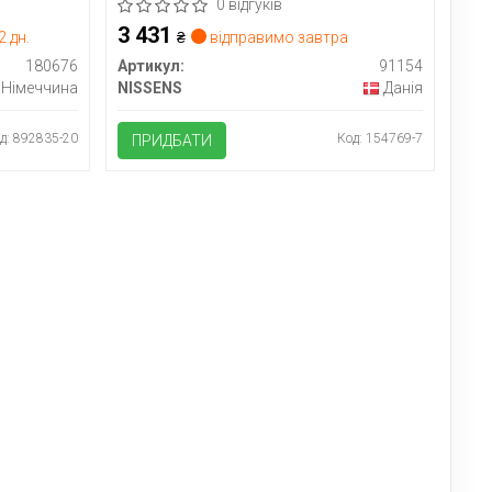
0 відгуків
3 431
 дн.
₴
відправимо завтра
180676
Артикул:
91154
Німеччина
NISSENS
Данія
д: 892835-20
Код: 154769-7
ПРИДБАТИ