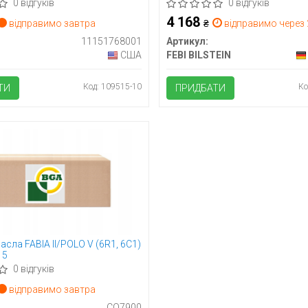
001) VIKA
09- FEBI BILSTEIN 180676
0 відгуків
0 відгуків
4 168
відправимо завтра
₴
відправимо через 2
11151768001
Артикул:
США
FEBI BILSTEIN
Код: 109515-10
Ко
ТИ
ПРИДБАТИ
асла FABIA II/POLO V (6R1, 6C1)
15
0 відгуків
відправимо завтра
CO7900