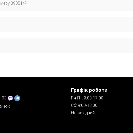
омеру 090514?
р OEM:, який офіційно застосовується виробником для перевірки с
 роботу.
ефоном. Доступна післяплата («Нова Пошта»), деталі про доставку т
Графік роботи
0-03
Пн-Пт: 9:00-17:00
Сб: 9:00-13:00
вінок
Нд: вихідний