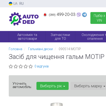
UA
RU
499-20-03
(099)
Підбір з
VIN
Автохімія та
Запчастини
Охолодження 
автотовари
для ТО
опалення
Головна
Гальмівні диски
090514 MOTIP
Засіб для чищення гальм MOTIP
0 відгуків
Уточніть
Виберіть рік
Виберіть марку
автомобіль: