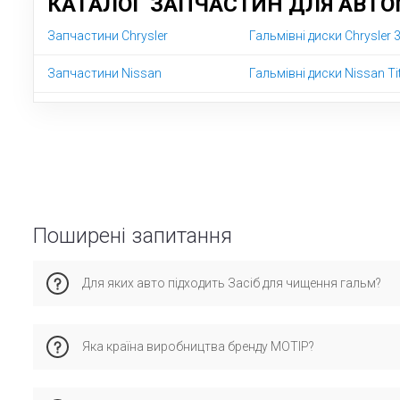
КАТАЛОГ ЗАПЧАСТИН ДЛЯ АВТОМ
Запчастини Chrysler
Гальмівні диски Chrysler
Запчастини Nissan
Гальмівні диски Nissan Ti
Поширені запитання
Для яких авто підходить Засіб для чищення гальм?
Ця запчастина сумісна з крайслер 300M, Ніссан Тітан 1 пок
Яка країна виробництва бренду MOTIP?
Бренд MOTIP має виробництво у країні та спеціалізується н