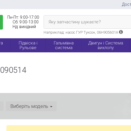
Дост
Пн-Пт:
9:00-17:00
Яку запчастину шукаєте?
Сб:
9:00-13:00
Нд:
вихідний
Наприклад: насос ГУР Туксон, 06H905601A
та
Підвіска і
Гальмівна
Двигун і Система
Рульове
система
вихлопу
 090514
Виберіть модель