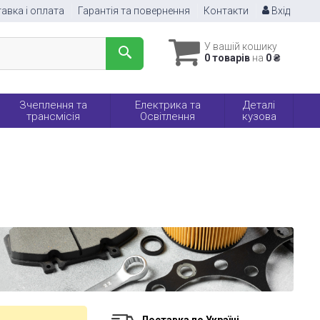
авка і оплата
Гарантія та повернення
Контакти
Вхід
У вашій кошику
0 товарів
на
0 ₴
Зчеплення та
Електрика та
Деталі
трансмісія
Освітлення
кузова