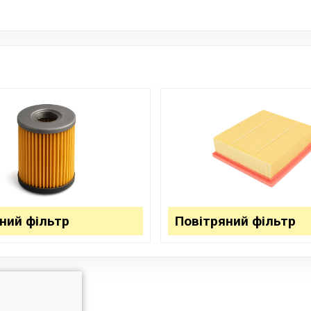
ний фільтр
Повітряний фільтр