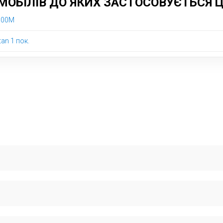
ОБІЛІВ ДО ЯКИХ ЗАСТОСОВУЄТЬСЯ 
 300M
tan 1 пок.
.. Рекомендуємо перевірити по VIN-коду для максимальної точності
а сертифікованих запчастинах для європейських автомобілів. Його 