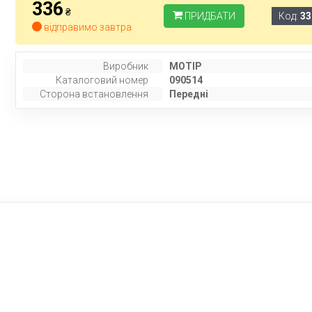
336
₴
ПРИДБАТИ
Код:
33
відправимо завтра
Виробник
MOTIP
Каталоговий номер
090514
Сторона встановлення
Передні