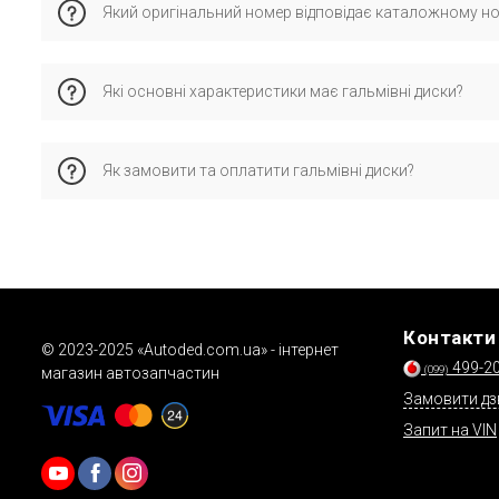
Який оригінальний номер відповідає каталожному н
перевірену сумісність з оригінальними деталями.
Каталожному номеру 090514 відповідає оригінальний номе
Які основні характеристики має гальмівні диски?
Характеристики: сторона встановлення - передні.
Як замовити та оплатити гальмівні диски?
Це дозволяє забезпечити правильну сумісність і стабільну
Замовляйте через кошик, форму зворотного зв’язку або тел
Контакти
© 2023-2025 «Autoded.com.ua» - інтернет
499-2
(099)
магазин автозапчастин
Замовити дз
Запит на VIN