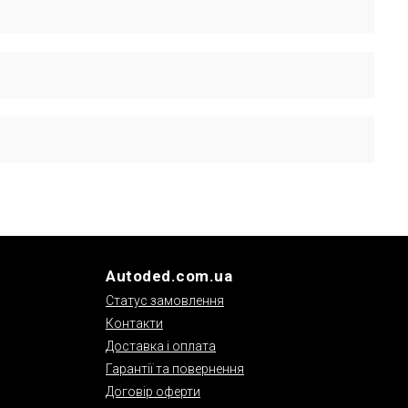
умісності запчастини з автомобілем.
а гарантію дивіться у відповідних розділах сайту.
Autoded.com.ua
Статус замовлення
Контакти
Доставка і оплата
Гарантії та повернення
Договір оферти