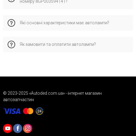
номеру 8GP003594141?
європейських автомобілів. Його обирають за надійну
якість, відповідність стандартам і перевірену сумісність з
оригінальними деталями.
Каталожному номеру 8GP003594141 відповідає
Які основні характеристики має автолампи?
оригінальний номер OEM: 9978372, 07119978372,
YY045814512, який офіційно застосовується виробником
для перевірки сумісності запчастини з автомобілем.
Характеристики: тип ламп - w3w; номінальна потужність
Як замовити та оплатити автолампи?
[вт] - 3; виконання патрона - w2.1x9.5 d...
Це дозволяє забезпечити правильну сумісність і стабільну
роботу.
Замовляйте через кошик, форму зворотного зв’язку або
телефоном. Доступна післяплата («Нова Пошта»), деталі
про доставку та гарантію дивіться у відповідних розділах
сайту.
© 2023-2025 «Autoded.com.ua» - інтернет магазин
автозапчастин