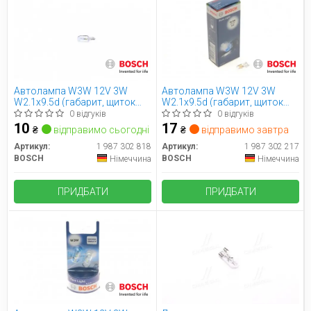
Автолампа W3W 12V 3W
Автолампа W3W 12V 3W
W2.1x9.5d (габарит, щиток
W2.1x9.5d (габарит, щиток
приладів) (без цоколя)
приладів) (без цоколя)
0 відгуків
0 відгуків
10
17
₴
відправимо сьогодні
₴
відправимо завтра
Артикул:
1 987 302 818
Артикул:
1 987 302 217
BOSCH
BOSCH
Німеччина
Німеччина
ПРИДБАТИ
ПРИДБАТИ