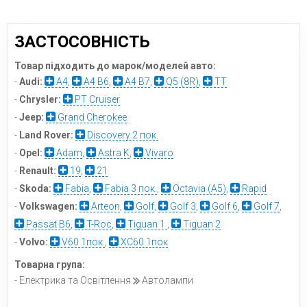
ЗАСТОСОВНІСТЬ
Товар підходить до марок/моделей авто:
-
Audi:
A4
,
A4 B6
,
A4 B7
,
Q5 (8R)
,
TT
-
Chrysler:
PT Cruiser
-
Jeep:
Grand Cherokee
-
Land Rover:
Discovery 2 пок.
-
Opel:
Adam
,
Astra K
,
Vivaro
-
Renault:
19
,
21
-
Skoda:
Fabia
,
Fabia 3 пок.
,
Octavia (A5)
,
Rapid
-
Volkswagen:
Arteon
,
Golf
,
Golf 3
,
Golf 6
,
Golf 7
,
Passat B6
,
T-Roc
,
Tiguan 1
,
Tiguan 2
-
Volvo:
V60 1пок.
,
XC60 1пок
Товарна група:
- Електрика та Освітлення
Автолампи