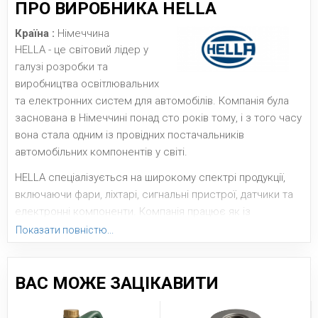
ПРО ВИРОБНИКА HELLA
Країна :
Німеччина
HELLA - це світовий лідер у
галузі розробки та
виробництва освітлювальних
та електронних систем для автомобілів. Компанія була
заснована в Німеччині понад сто років тому, і з того часу
вона стала одним із провідних постачальників
автомобільних компонентів у світі.
HELLA спеціалізується на широкому спектрі продукції,
включаючи фари, ліхтарі, сигнальні пристрої, датчики та
електронні компоненти. Компанія працює як із
оригінальними обладнаннями для автомобілебудівників,
Показати повністю...
так і з ринком замінників. Її продукція користується
попитом як у легкових автомобілях, так і в комерційному
транспорті, а також в інших сферах, включаючи
ВАС МОЖЕ ЗАЦІКАВИТИ
промисловість та енергетику.