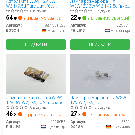
Автолампа W3W 12V 3W
Лампа розжарювання
W2.1x9.5d Pure Light (без
W3W12V 3W W 2,1X9,5d (вир-
цоколя) (блістер/2шт.)
во Philips)
0 відгуків
0 відгуків
BOSCH 1 987 301 028
64
22
₴
відправимо завтра
₴
відправимо сьогодні
Артикул:
1 987 301 028
Артикул:
12256CP
BOSCH
PHILIPS
Німеччина
Нідерланди
ПРИДБАТИ
ПРИДБАТИ
Лампа розжарювання W3W
Лампа розжарювання W3W
12V 3W W2,1X9,5d 2шт bliste
12V W2,1X9,5D
VISION (вир-во Philips)
0 відгуків
0 відгуків
46
27
₴
відправимо завтра
₴
відправимо завтра
Артикул:
12256B2
Артикул:
2821
PHILIPS
OSRAM
Нідерланди
Німеччина