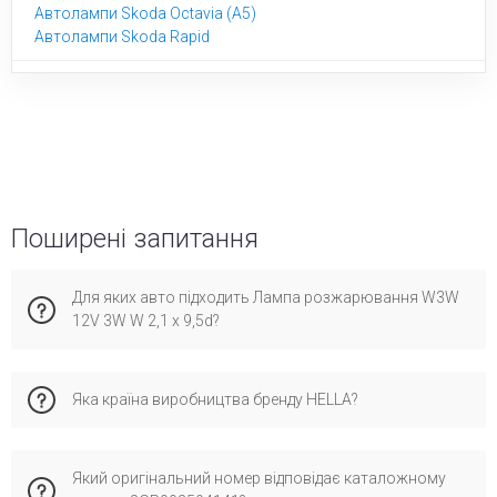
Автолампи Skoda Octavia (A5)
Автолампи Skoda Rapid
Поширені запитання
Для яких авто підходить Лампа розжарювання W3W
12V 3W W 2,1 x 9,5d?
Ця запчастина сумісна з фольксваген Гольф 3, Гольф,
Яка країна виробництва бренду HELLA?
Рено 19, 21, Фольксваген Гольф 6, Джип Гранд Черокі,
Шкода Октавія А5, Вольво В60 1пок., ХС60 1пок,
Фольксваген Тігуан 1, Ауді ТТ. Рекомендуємо перевірити по
Бренд HELLA має виробництво у країні Німеччина та
VIN-коду для максимальної точності підбору, аби уникнути
Який оригінальний номер відповідає каталожному
спеціалізується на сертифікованих запчастинах для
помилок при установці.