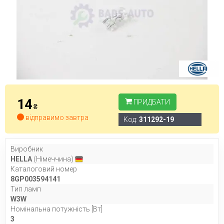
14
ПРИДБАТИ
₴
відправимо завтра
Код:
311292-19
Виробник
HELLA
(Німеччина)
Каталоговий номер
8GP003594141
Тип ламп
W3W
Номінальна потужність [Вт]
3