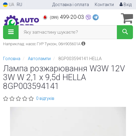
UA
RU
Доставка і оплата
Контакти
Вхід
499-20-03
(099)
Яку запчастину шукаєте?
Наприклад: насос ГУР Туксон, 06H905601A
Головна
Автолампи
8GP003594141 HELLA
Лампа розжарювання W3W 12V
3W W 2,1 x 9,5d HELLA
8GP003594141
0 відгуків