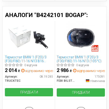
АНАЛОГИ "B4242101 BOGAP":
Термостат BMW 1 (F20)/3
Термостат BMW 1 (F20)/3
(F30/F80) 11-16 N13 B16
(F30/F80) 11-16 N13 (105°C)
(105°C)
0 відгуків
0 відгуків
2 014
2 986
₴
відправимо через 2 дн.
₴
відправимо через 2 
Артикул:
08.19.285
Артикул:
175091
TRUCKTEC
FEBI BILSTEIN
Німеччина
ПРИДБАТИ
ПРИДБАТИ