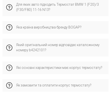
Для яких авто підходить Термостат BMW 1 (F20)/3
(F30/F80) 11-16 N13?
Ця запчастина сумісна з бмв f20, ф30, f21, f31.
Яка країна виробництва бренду BOGAP?
Рекомендуємо перевірити по VIN-коду для максимальної
точності підбору, аби уникнути помилок при установці.
Бренд BOGAP має виробництво у країні Німеччина та
Який оригінальний номер відповідає каталожному
спеціалізується на сертифікованих запчастинах для
номеру b4242101?
європейських автомобілів. Його обирають за надійну
якість, відповідність стандартам і перевірену сумісність з
оригінальними деталями.
Каталожному номеру b4242101 відповідає оригінальний
Які основні характеристики має корпус термостату?
номер OEM: 11537600584, який офіційно застосовується
виробником для перевірки сумісності запчастини з
автомобілем.
Як замовити та оплатити корпус термостату?
Це дозволяє забезпечити правильну сумісність і стабільну
роботу.
Замовляйте через кошик, форму зворотного зв’язку або
телефоном. Доступна післяплата («Нова Пошта»), деталі
про доставку та гарантію дивіться у відповідних розділах