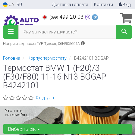
UA
RU
Доставка і оплата
Контакти
Вхід
499-20-03
(099)
Яку запчастину шукаєте?
Наприклад: насос ГУР Туксон, 06H905601A
Головна
Корпус термостату
B4242101 BOGAP
Термостат BMW 1 (F20)/3
(F30/F80) 11-16 N13 BOGAP
B4242101
0 відгуків
Уточніть
автомобіль:
Виберіть рік