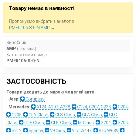
Товару немає в наявності
.
Пропонуємо вибрати з аналогів
PMER106-S-0-N AMP →
Виробник
AMP
(Польща)
Каталоговий номер
PMER106-S-0-N
ЗАСТОСОВНІСТЬ
Товар підходить до марок/моделей авто:
-
Jeep:
Compass
-
Mercedes:
A124, A207, A238
,
C124, C207, C238
,
C204
,
C205
,
CLA-Class
,
CLS-Class
,
GLA-Class
,
GLC-
Class
,
GLE-Class
,
GLK-Class
,
M-Class
,
S204
,
S205
,
S212
,
Sprinter
,
V-Class
,
Vito W447
,
Vito W639
,