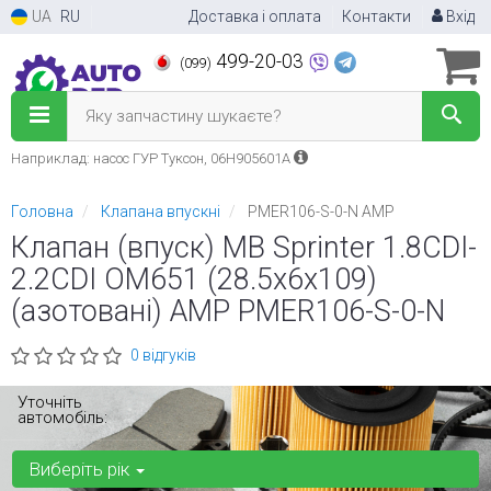
UA
RU
Доставка і оплата
Контакти
Вхід
499-20-03
(099)
Яку запчастину шукаєте?
Наприклад: насос ГУР Туксон, 06H905601A
Головна
Клапана впускні
PMER106-S-0-N AMP
Клапан (впуск) MB Sprinter 1.8CDI-
2.2CDI OM651 (28.5х6х109)
(азотовані) AMP PMER106-S-0-N
0 відгуків
Уточніть
автомобіль:
Виберіть рік