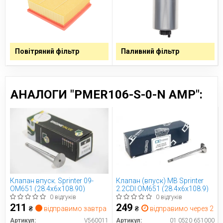
Повітряний фільтр
Паливний фільтр
АНАЛОГИ "PMER106-S-0-N AMP":
Клапан впуск. Sprinter 09-
Клапан (впуск) MB Sprinter
OM651 (28.4x6x108.90)
2.2CDI OM651 (28.4х6х108.9)
0 відгуків
0 відгуків
211
249
₴
відправимо завтра
₴
відправимо через 2 дн
Артикул:
V560011
Артикул:
01 0520 651000