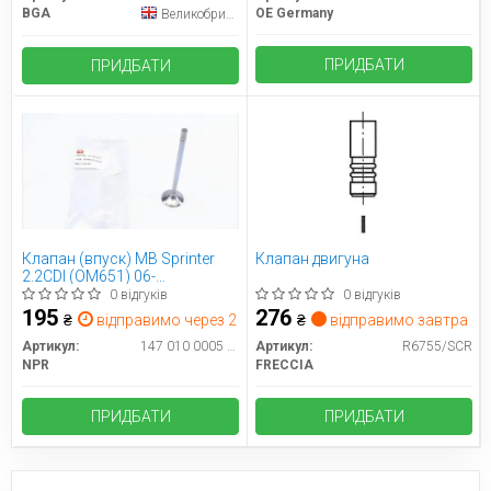
BGA
OE Germany
Великобританія
ПРИДБАТИ
ПРИДБАТИ
Клапан (впуск) MB Sprinter
Клапан двигуна
2.2CDI (OM651) 06-
(28,40x5,96x109) =
0 відгуків
0 відгуків
5610040000
195
276
₴
відправимо через 2 дн.
₴
відправимо завтра
Артикул:
147 010 0005 00
Артикул:
R6755/SCR
NPR
FRECCIA
ПРИДБАТИ
ПРИДБАТИ