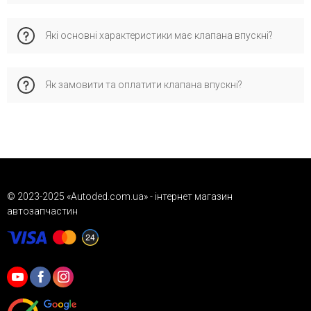
якість, відповідність стандартам і перевірену сумісність з
оригінальними деталями.
Каталожному номеру pmer106s0n відповідає оригінальний
Які основні характеристики має клапана впускні?
номер OEM: a6510530101, 6510530101, який офіційно
застосовується виробником для перевірки сумісності
запчастини з автомобілем.
Як замовити та оплатити клапана впускні?
Це дозволяє забезпечити правильну сумісність і стабільну
роботу.
Замовляйте через кошик, форму зворотного зв’язку або
телефоном. Доступна післяплата («Нова Пошта»), деталі
про доставку та гарантію дивіться у відповідних розділах
сайту.
© 2023-2025 «Autoded.com.ua» - інтернет магазин
автозапчастин