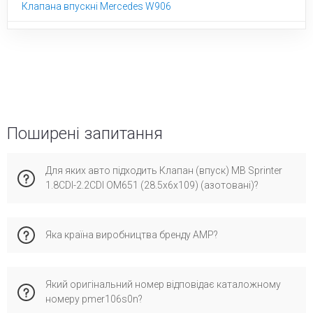
Клапана впускні Mercedes W906
Поширені запитання
Для яких авто підходить Клапан (впуск) MB Sprinter
1.8CDI-2.2CDI OM651 (28.5х6х109) (азотовані)?
Ця запчастина сумісна з мерседес CLS-Class, W906, W204,
Яка країна виробництва бренду AMP?
Віто W639, Джип Компас, Мерседес W221, S204, W212,
C204, W246, МЛ. Рекомендуємо перевірити по VIN-коду для
максимальної точності підбору, аби уникнути помилок при
Бренд AMP має виробництво у країні Польща та
установці.
Який оригінальний номер відповідає каталожному
спеціалізується на сертифікованих запчастинах для
номеру pmer106s0n?
європейських автомобілів. Його обирають за надійну