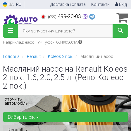
UA
RU
Доставка і оплата
Контакти
Вхід
499-20-03
(099)
Яку запчастину шукаєте?
Наприклад: насос ГУР Туксон, 06H905601A
Головна
Renault
Koleos 2 пок.
Масляний насос
Масляний насос на Renault Koleos
2 пок. 1.6, 2.0, 2.5 л. (Рено Колеос
2 пок.)
Уточніть
автомобіль:
Виберіть рік
Renault