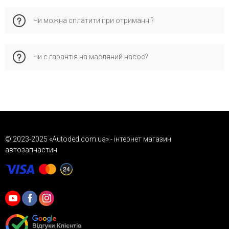
зберігається гарантія виробника.
✅ Додайте товар до кошика та вкажіть VIN
Чи можна сплатити при отриманні?
📞 Або зателефонуйте менеджеру
✅ Також доступна заявка через форму зворотнього
зв'язку
Так, працює післяплату через «Нову Пошту». Докладніше
Ми обов'язково уточнимо сумісність та підтвердимо
Чи є гарантія на масляний насос?
читайте у розділі доставки.
терміни доставки.
Так, всі товари сертифіковані та мають гарантію від
виробника чи постачальника. Докладніше про умови
гарантії читайте у розділі «Гарантія» на нашому сайті.
© 2023-2025 «Autoded.com.ua» - інтернет магазин
автозапчастин