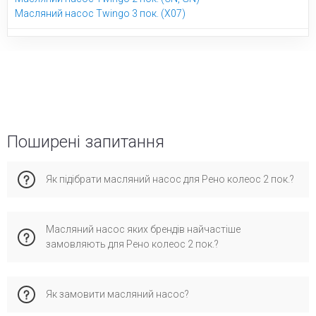
Масляний насос Twingo 3 пок. (X07)
Поширені запитання
Як підібрати масляний насос для Рено колеос 2 пок.?
Враховуйте рік випуску, тип кузова та двигун. Краще
Масляний насос яких брендів найчастіше
уточнити через VIN-код – це виключає помилки. Наші
замовляють для Рено колеос 2 пок.?
фахівці безкоштовно перевіряють сумісність з VIN і
підкажуть відповідні варіанти з урахуванням умов
експлуатації (місто, траса, стиль водіння).
Покупці зазвичай вибирають бренди PIERBURG - вони
Як замовити масляний насос?
надійні, сертифіковані і офіційно сумісні з Renault Koleos 2
пок.. Під час встановлення оригінальних деталей