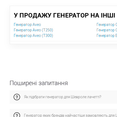
У ПРОДАЖУ ГЕНЕРАТОР НА ІНШІ
Генератор Aveo
Генератор C
Генератор Aveo (T250)
Генератор 
Генератор Aveo (T300)
Генератор 
Поширені запитання
Як підібрати генератор для Шевроле лачетті?
Враховуйте рік випуску, тип кузова та двигун. Краще уточни
Генератор яких брендів найчастіше замовляють для 
варіанти з урахуванням умов експлуатації (місто, траса, ст