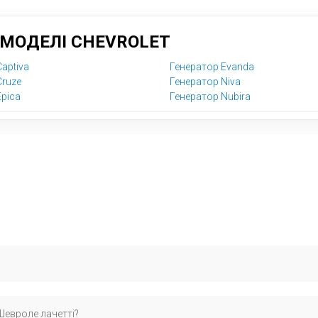
 МОДЕЛІ CHEVROLET
aptiva
Генератор Evanda
Cruze
Генератор Niva
Epica
Генератор Nubirа
ти через VIN-код – це виключає помилки. Наші фахівці безкоштовно 
Шевроле лачетті?
иль водіння).