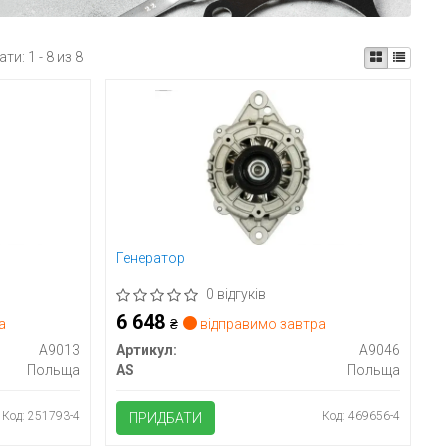
ати:
1 - 8 из 8
Генератор
0 відгуків
6 648
а
₴
відправимо завтра
A9013
Артикул:
A9046
Польща
AS
Польща
Код: 251793-4
Код: 469656-4
ПРИДБАТИ