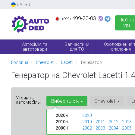
UA
RU
499-20-03
(099)
Підбір з
VIN
Автохімія та
Запчастини
Охолодження 
автотовари
для ТО
опалення
Головна
Chevrolet
Lacetti
Генератор
Генератор на Chevrolet Lacetti 1.4,
Уточніть
Виберіть рік
Chevrolet
L
автомобіль:
2020-і
2020
2010-і
2010
2011
2012
2013
2000-і
2002
2003
2004
2005