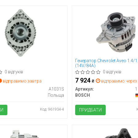
Генератор Chevrolet Aveo 1.4/1.
(14V/84A)
0 відгуків
0 відгуків
7 924
відправимо завтра
₴
відправимо через 
A1031S
Артикул:
1
Польща
BOSCH
Код: 961934-4
ТИ
ПРИДБАТИ