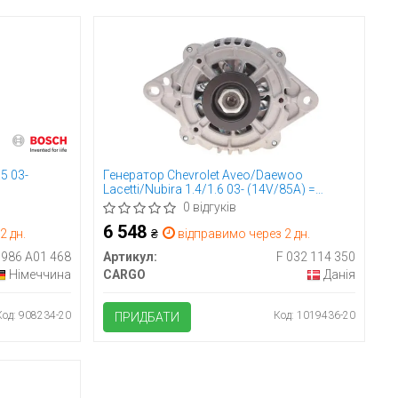
5 03-
Генератор Chevrolet Aveo/Daewoo
Lacetti/Nubira 1.4/1.6 03- (14V/85A) =
114350
0 відгуків
6 548
2 дн.
₴
відправимо через 2 дн.
 986 A01 468
Артикул:
F 032 114 350
Німеччина
CARGO
Данія
Код: 908234-20
Код: 1019436-20
ПРИДБАТИ