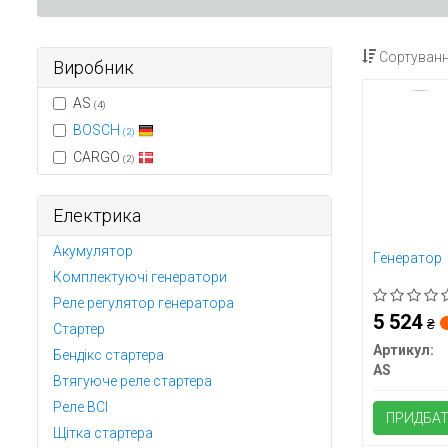
Сортуванн
Виробник
AS
(4)
BOSCH
(2)
CARGO
(2)
Електрика
Акумулятор
Генератор
Комплектуючі генератори
Реле регулятор генератора
5 524
₴
Стартер
Артикул:
Бендікс стартера
AS
Втягуюче реле стартера
Реле ВСІ
ПРИДБА
Щітка стартера