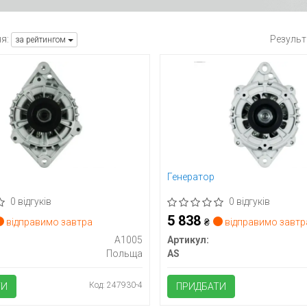
я:
Результ
за рейтингом
Генератор
0 відгуків
0 відгуків
5 838
відправимо завтра
₴
відправимо завтр
A1005
Артикул:
Польща
AS
Код: 247930-4
ТИ
ПРИДБАТИ