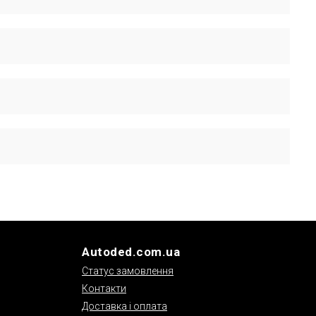
 час встановлення оригінальних деталей зберігається
ділі «Гарантія» на нашому сайті.
Autoded.com.ua
Статус замовлення
Контакти
Доставка і оплата