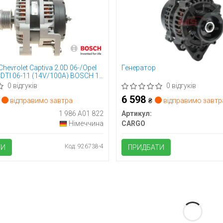
hevrolet Captiva 2.0D 06-/Opel
Генератор
CDTI 06-11 (14V/100A) BOSCH 1
2
0 відгуків
0 відгуків
6 598
відправимо завтра
₴
відправимо завтр
1 986 A01 822
Артикул:
Німеччина
CARGO
Код: 926738-4
ТИ
ПРИДБАТИ