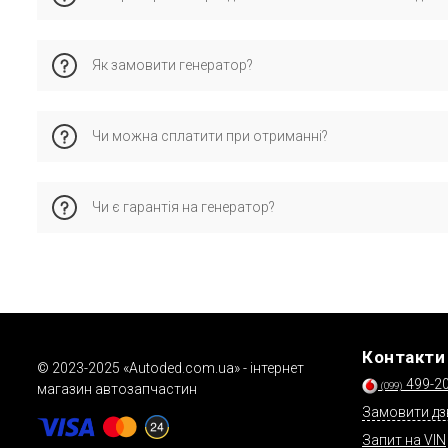
Покупці зазвичай вибирають бренди AS, BOSCH, CARGO - вони 
Як замовити генератор?
гарантія виробника.
✅ Додайте товар до кошика та вкажіть VIN
Чи можна сплатити при отриманні?
📞 Або зателефонуйте менеджеру
✅ Також доступна заявка через форму зворотнього зв'язк
Ми обов'язково уточнимо сумісність та підтвердимо термі
Так, працює післяплату через «Нову Пошту». Докладніше чит
Чи є гарантія на генератор?
Так, всі товари сертифіковані та мають гарантію від вироб
Контакти
© 2023-2025 «Autoded.com.ua» - інтернет
499-2
(099)
магазин автозапчастин
Замовити дз
Запит на VIN