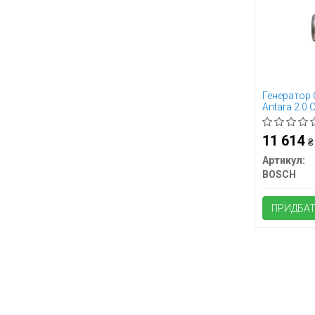
Генератор C
Antara 2.0 
986 A01 82
11 614
₴
Артикул:
BOSCH
ПРИДБА