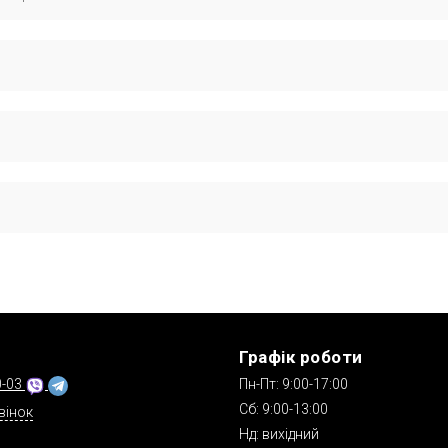
надійні, сертифіковані і офіційно сумісні з Chevrolet Lacetti. Під
у
ни доставки.
айте у розділі доставки.
ника чи постачальника. Докладніше про умови гарантії читайте у роз
Графік роботи
0-03
Пн-Пт: 9:00-17:00
Сб: 9:00-13:00
вінок
Нд: вихідний