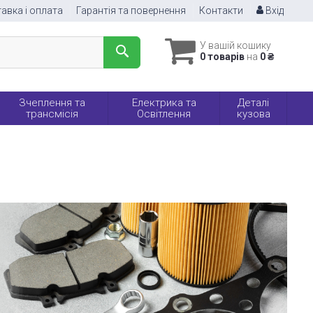
авка і оплата
Гарантія та повернення
Контакти
Вхід
У вашій кошику
0 товарів
на
0 ₴
Зчеплення та
Електрика та
Деталі
трансмісія
Освітлення
кузова