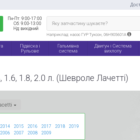
Дост
Пн-Пт:
9:00-17:00
Яку запчастину шукаєте?
Сб:
9:00-13:00
Нд:
вихідний
Наприклад: насос ГУР Туксон, 06H905601A
та
Підвіска і
Гальмівна
Двигун і Система
Рульове
система
вихлопу
 1.6, 1.8, 2.0 л. (Шевроле Лачетті)
acetti
2014
2015
2016
2017
2018
2019
2006
2007
2008
2009