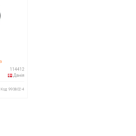
а
114412
Данія
Код: 993802-4