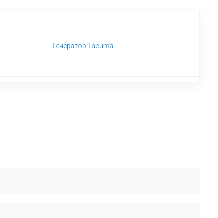
Генератор Tacuma
перевіряють сумісність з VIN і підкажуть відповідні