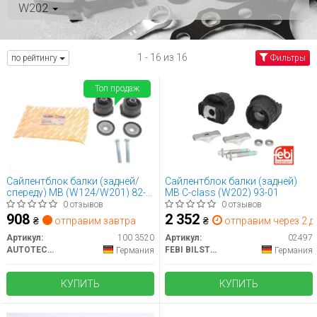
W202
1 - 16 из 16
по рейтингу
Фильтры
Топ продаж
Сайлентблок балки (задней/
Сайлентблок балки (задней)
спереду) MB (W124/W201) 82-
MB C-class (W202) 93-01
93 (к-кт) AUTOTECHTEILE 100
0 отзывов
0 отзывов
3520
908
2 352
₴
отправим завтра
₴
отправим через 2 дн
Артикул:
100 3520
Артикул:
02497
AUTOTECHTEILE
FEBI BILSTEIN
Германия
Германия
КУПИТЬ
КУПИТЬ