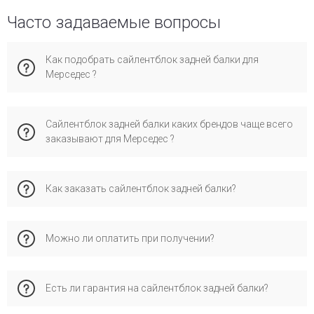
Часто задаваемые вопросы
Как подобрать сайлентблок задней балки для
Мерседес ?
Учитывайте год выпуска, тип кузова и двигатель. Лучше
Сайлентблок задней балки каких брендов чаще всего
уточнить через VIN-код — это исключает ошибки. Наши
заказывают для Мерседес ?
специалисты бесплатно проверяют совместимость по VIN
и подскажут подходящие варианты с учётом условий
эксплуатации (город, трасса, стиль вождения).
Покупатели обычно выбирают бренды autotechteile, febi
Как заказать сайлентблок задней балки?
bilstein, impergom, meyle, fag — они надёжны,
сертифицированы и официально совместимы с Mercedes
W202. При установке оригинальных деталей сохраняется
✅ Добавьте товар в корзину и укажите VIN
гарантия производителя.
Можно ли оплатить при получении?
📞 Или позвоните менеджеру
✅ Также доступна заявка через форму обратной связи
Мы обязательно уточним совместимость и подтвердим
Да, работает наложенный платёж через «Новую Почту».
сроки доставки.
Есть ли гарантия на сайлентблок задней балки?
Подробнее читайте в разделе доставки.