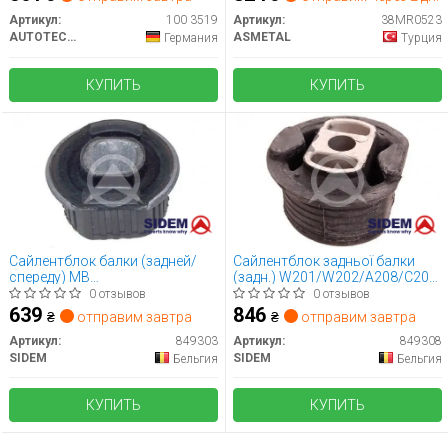
Артикул:
100 3519
Артикул:
38MR0523
AUTOTECHTEILE
ASMETAL
Германия
Турция
КУПИТЬ
КУПИТЬ
Сайлентблок балки (задней/
Сайлентблок задньої балки
спереду) MB
(задн.) W201/W202/A208/C208
(W124/W201/W202) 82-
82-02
0 отзывов
0 отзывов
639
846
₴
отправим завтра
₴
отправим завтра
Артикул:
849303
Артикул:
849308
SIDEM
SIDEM
Бельгия
Бельгия
КУПИТЬ
КУПИТЬ