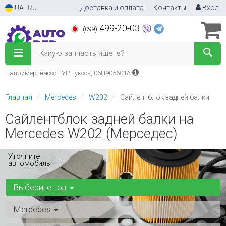
UA
RU
Доставка и оплата
Контакты
Вход
499-20-03
(099)
Какую запчасть ищете?
Например: насос ГУР Туксон, 06H905601A
Главная
Mercedes
W202
Сайлентблок задней балки
Сайлентблок задней балки на
Mercedes W202 (Мерседес)
Уточните
автомобиль:
Выберите год
Mercedes