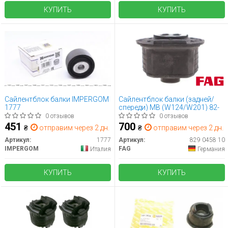
КУПИТЬ
КУПИТЬ
Сайлентблок балки IMPERGOM
Сайлентблок балки (задней/
1777
спереди) MB (W124/W201) 82-
0 отзывов
0 отзывов
451
700
₴
отправим через 2 дн.
₴
отправим через 2 дн.
Артикул:
1777
Артикул:
829 0458 10
IMPERGOM
FAG
Италия
Германия
КУПИТЬ
КУПИТЬ