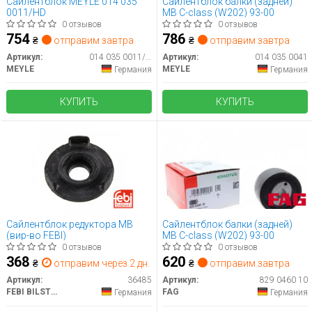
Сайлентблок MEYLE 014 035
Сайлентблок балки (задней)
0011/HD
MB C-class (W202) 93-00
0 отзывов
0 отзывов
754
786
₴
отправим завтра
₴
отправим завтра
Артикул:
014 035 0011/HD
Артикул:
014 035 0041
MEYLE
MEYLE
Германия
Германия
КУПИТЬ
КУПИТЬ
Сайлентблок редуктора MB
Сайлентблок балки (задней)
(вир-во FEBI)
MB C-class (W202) 93-00
0 отзывов
0 отзывов
368
620
₴
отправим через 2 дн.
₴
отправим завтра
Артикул:
36485
Артикул:
829 0460 10
FEBI BILSTEIN
FAG
Германия
Германия