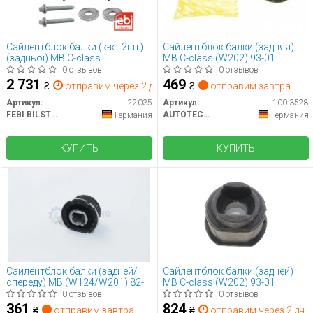
Сайлентблок балки (к-кт 2шт)
Сайлентблок балки (задняя)
(задньої) MB C-class
MB C-class (W202) 93-01
(W202/W203/S202/S203/CL203)
0 отзывов
0 отзывов
93-08
2 731
469
₴
отправим через 2 дн.
₴
отправим завтра
Артикул:
22035
Артикул:
100 3528
FEBI BILSTEIN
AUTOTECHTEILE
Германия
Германия
КУПИТЬ
КУПИТЬ
Сайлентблок балки (задней/
Сайлентблок балки (задней)
спереду) MB (W124/W201) 82-
MB C-class (W202) 93-01
0 отзывов
0 отзывов
361
824
₴
отправим завтра
₴
отправим через 2 дн.