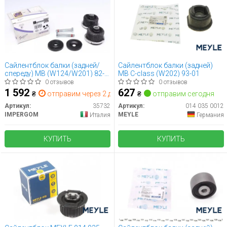
Сайлентблок балки (задней/
Сайлентблок балки (задней)
спереду) MB (W124/W201) 82-
MB C-class (W202) 93-01
93 (к-кт 2шт.) IMPERGOM 35732
0 отзывов
0 отзывов
1 592
627
₴
отправим через 2 дн.
₴
отправим сегодня
Артикул:
35732
Артикул:
014 035 0012
IMPERGOM
MEYLE
Италия
Германия
КУПИТЬ
КУПИТЬ