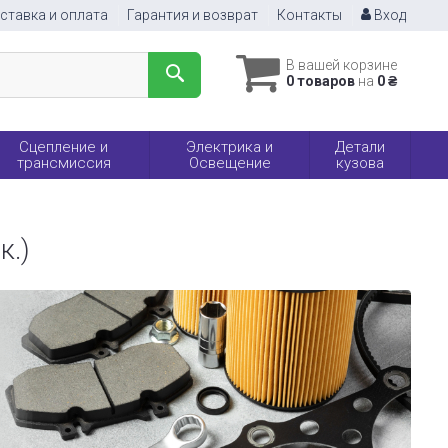
ставка и оплата
Гарантия и возврат
Контакты
Вход
В вашей корзине
0 товаров
на
0 ₴
Сцепление и
Электрика и
Детали
трансмиссия
Освещение
кузова
к.)