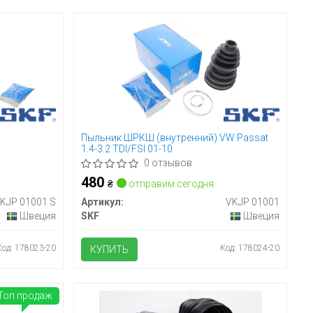
Пыльник ШРКШ (внутренний) VW Passat
1.4-3.2 TDI/FSI 01-10
ada
0 отзывов
480
₴
отправим сегодня
KJP 01001 S
Артикул:
VKJP 01001
Швеция
SKF
Швеция
Код: 178023-20
Код: 178024-20
КУПИТЬ
Топ продаж