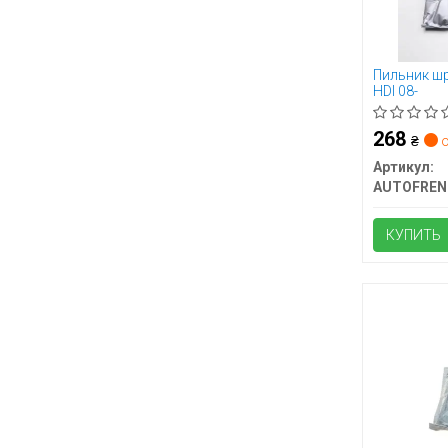
Пильник шру
HDI 08-
268
₴
о
Артикул:
AUTOFREN
КУПИТЬ