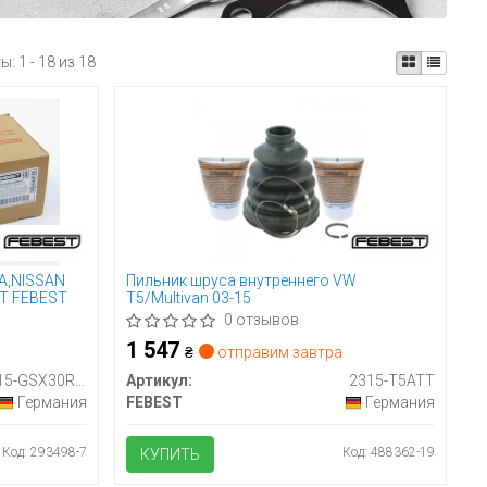
ты:
1 - 18 из 18
A,NISSAN
Пильник шруса внутреннего VW
HT FEBEST
T5/Multivan 03-15
0 отзывов
1 547
₴
отправим завтра
0115-GSX30RHT
Артикул:
2315-T5ATT
Германия
FEBEST
Германия
Код: 293498-7
Код: 488362-19
КУПИТЬ