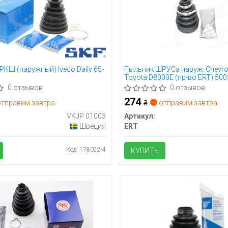
КШ (наружный) Iveco Daily 65-
Пыльник ШРУСа наруж. Chevrol
Toyota D8000E (пр-во ERT) 50
0 отзывов
0 отзывов
274
тправим завтра
₴
отправим завтра
VKJP 01003
Артикул:
Швеция
ERT
Код: 178022-4
КУПИТЬ