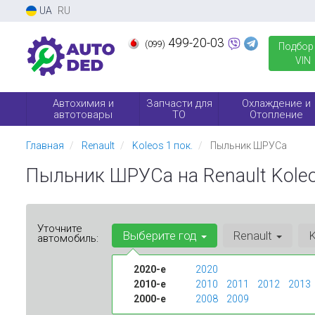
UA
RU
499-20-03
(099)
Подбор
VIN
Автохимия и
Запчасти для
Охлаждение и
автотовары
ТО
Отопление
Главная
Renault
Koleos 1 пок.
Пыльник ШРУСа
Пыльник ШРУСа на Renault Koleos 
Уточните
Выберите год
Renault
K
автомобиль:
2020-е
2020
2010-е
2010
2011
2012
2013
2000-е
2008
2009