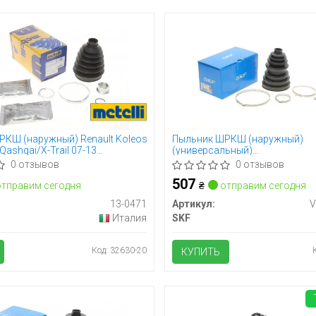
КШ (наружный) Renault Koleos
Пыльник ШРКШ (наружный)
Qashqai/X-Trail 07-13
(универсальный)
 (к-кт)
Audi/BMW/Citroen/Fiat/Ford/L
0 отзывов
0 отзывов
(22x86x146mm)
507
тправим сегодня
₴
отправим сегодня
13-0471
Артикул:
V
Италия
SKF
Код: 32630-20
КУПИТЬ