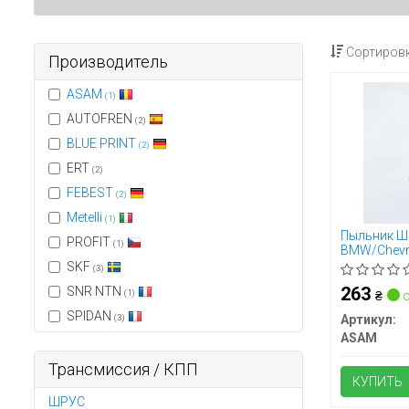
Сортировк
Производитель
ASAM
(1)
AUTOFREN
(2)
BLUE PRINT
(2)
ERT
(2)
FEBEST
(2)
Metelli
(1)
Пыльник Ш
PROFIT
(1)
BMW/Chevro
(32218) A
SKF
(3)
263
SNR NTN
(1)
₴
о
SPIDAN
(3)
Артикул:
ASAM
Трансмиссия / КПП
КУПИТЬ
ШРУС