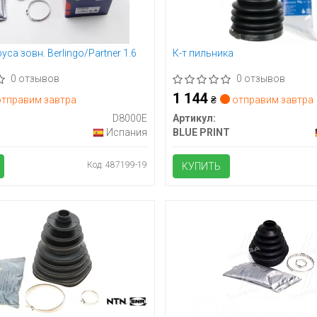
са зовн. Berlingo/Partner 1.6
К-т пильника
0 отзывов
0 отзывов
1 144
тправим завтра
₴
отправим завтра
D8000E
Артикул:
Испания
BLUE PRINT
Код: 487199-19
КУПИТЬ