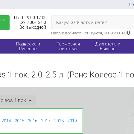
До
Пн-Пт:
9:00-17:00
 по
Какую запчасть ищете?
Сб:
9:00-13:00
Вс:
выходной
Например: насос ГУР Туксон, 06H905601A
Подвеска и
Тормозная
Двигатель и
Рулевое
система
Выхлоп
1 пок. 2.0, 2.5 л. (Рено Колеос 1 по
oleos 1 пок.
2014
2015
2016
2017
2018
2019