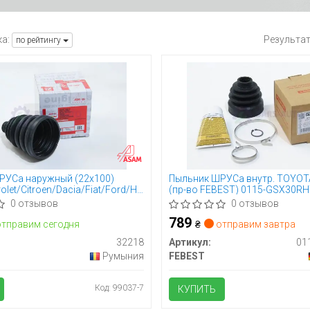
а:
Результа
по рейтингу
РУСа наружный (22x100)
Пыльник ШРУСа внутр. TOYOT
let/Citroen/Dacia/Fiat/Ford/Hyundai/Kia/Lada/Mazda/Mitsubishi
(пр-во FEBEST) 0115-GSX30R
sam
0 отзывов
0 отзывов
789
тправим сегодня
₴
отправим завтра
32218
Артикул:
Румыния
FEBEST
Код: 99037-7
КУПИТЬ