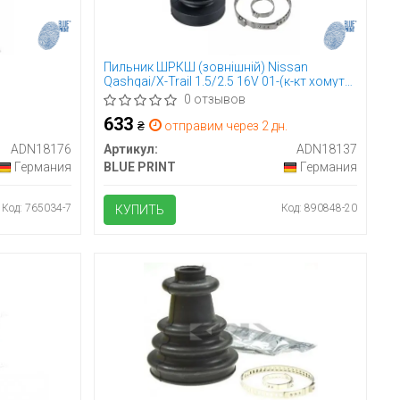
Пильник ШРКШ (зовнішній) Nissan
Qashqai/X-Trail 1.5/2.5 16V 01-(к-кт хомути і
змазка)(17x64x68mm) BLUE PRINT
0 отзывов
ADN18137
633
₴
отправим через 2 дн.
ADN18176
Артикул:
ADN18137
Германия
BLUE PRINT
Германия
Код: 765034-7
Код: 890848-20
КУПИТЬ