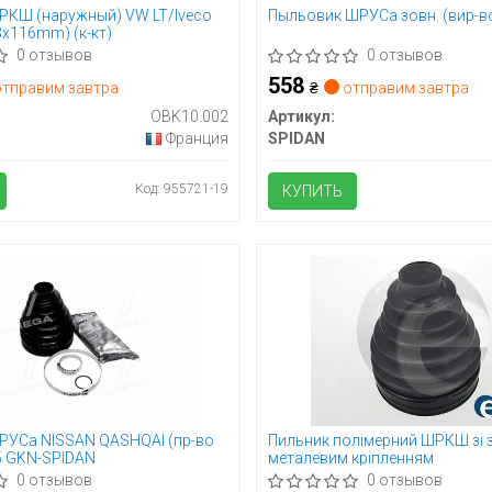
РКШ (наружный) VW LT/Iveco
Пыльовик ШРУСа зовн. (вир-в
23x116mm) (к-кт)
0 отзывов
0 отзывов
558
тправим завтра
₴
отправим завтра
OBK10.002
Артикул:
Франция
SPIDAN
Код: 955721-19
КУПИТЬ
РУСа NISSAN QASHQAI (пр-во
Пильник полімерний ШРКШ зі 
5 GKN-SPIDAN
металевим кріпленням
0 отзывов
0 отзывов