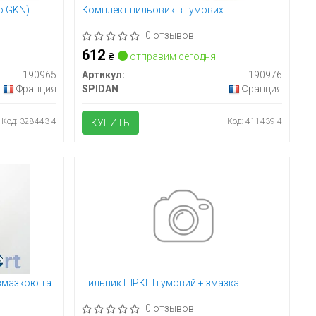
о GKN)
Комплект пильовиків гумових
0 отзывов
612
₴
отправим сегодня
190965
Артикул:
190976
Франция
SPIDAN
Франция
Код: 328443-4
Код: 411439-4
КУПИТЬ
змазкою та
Пильник ШРКШ гумовий + змазка
0 отзывов