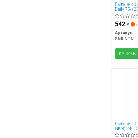
Пыльник Ш
Daily 75- (
542
₴
о
Артикул:
SNR NTN
КУПИТЬ
Пыльник Ш
GKN) 2461