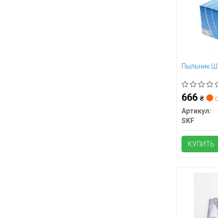
Пыльник ШР
666
₴
о
Артикул:
SKF
КУПИТЬ