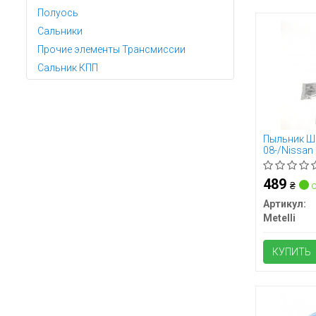
Полуось
Сальники
Прочие элементы Трансмиссии
Сальник КПП
Пыльник ШР
08-/Nissan 
(26x86x138)
489
₴
о
Артикул:
Metelli
КУПИТЬ