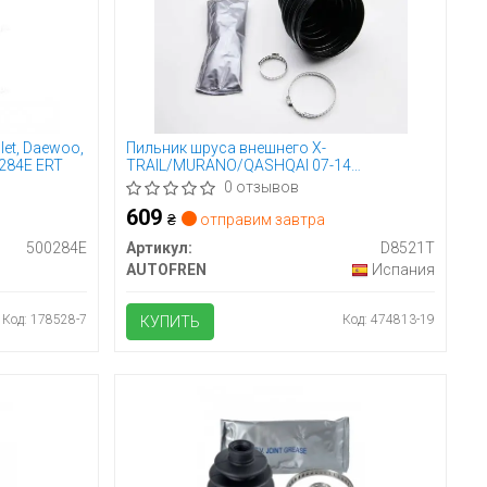
et, Daewoo,
Пильник шруса внешнего X-
0284E ERT
TRAIL/MURANO/QASHQAI 07-14
(термопластик)
0 отзывов
609
₴
отправим завтра
500284E
Артикул:
D8521T
AUTOFREN
Испания
Код: 178528-7
Код: 474813-19
КУПИТЬ