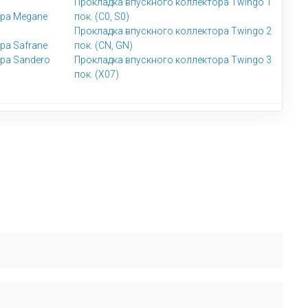
Прокладка впускного коллектора Twingo 1
ора Megane
пок. (C0, S0)
Прокладка впускного коллектора Twingo 2
ра Safrane
пок. (CN, GN)
ра Sandero
Прокладка впускного коллектора Twingo 3
пок. (X07)
 бесплатно проверяют совместимость по VIN и подскажут