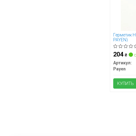
Герметик H
PAYEN)
204
₴
о
Артикул:
Payen
КУПИТЬ