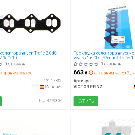
олектора впуск Trafic 2.0dCi
Прокладка колектора впускно
2.3dCi 10-
Vivaro 1.6 CDTI/Renault Trafic 1.
R9M
0 отзывов
0 отзывов
663
тправим завтра
₴
отправим через 2 дн
13217800
Артикул:
Испания
VICTOR REINZ
Код: 477980-4
КУПИТЬ