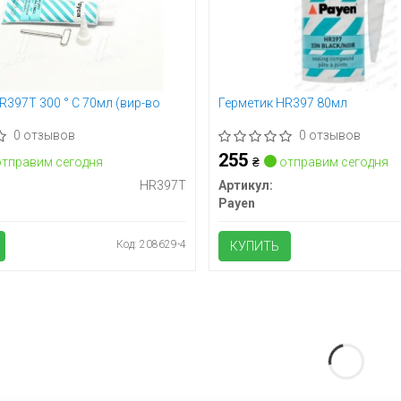
R397T 300 ° С 70мл (вир-во
Герметик HR397 80мл
0 отзывов
0 отзывов
255
тправим сегодня
₴
отправим сегодня
HR397T
Артикул:
Payen
Код: 208629-4
КУПИТЬ