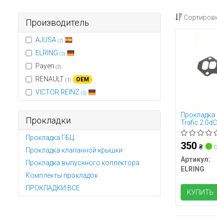
Сортировк
Производитель
AJUSA
(2)
ELRING
(2)
Payen
(2)
RENAULT
OEM
(1)
VICTOR REINZ
(2)
Прокладка 
Прокладки
Trafic 2.0dC
Прокладка ГБЦ
350
₴
о
Прокладка клапанной крышки
Артикул:
Прокладка выпускного коллектора
ELRING
Комплекты прокладок
ПРОКЛАДКИ ВСЕ
КУПИТЬ