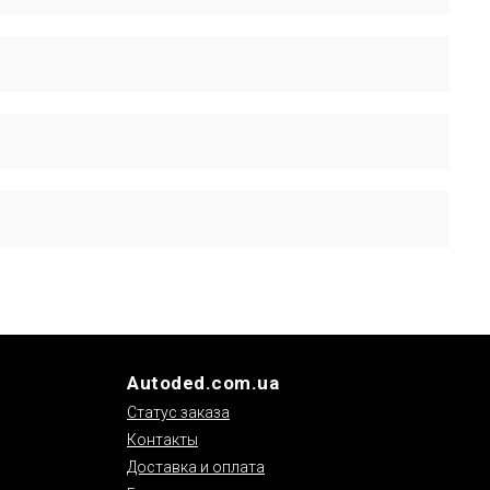
совместимы с Renault Koleos 2 пок.. При установке
те в разделе «Гарантия» на нашем сайте.
Autoded.com.ua
Статус заказа
Контакты
Доставка и оплата