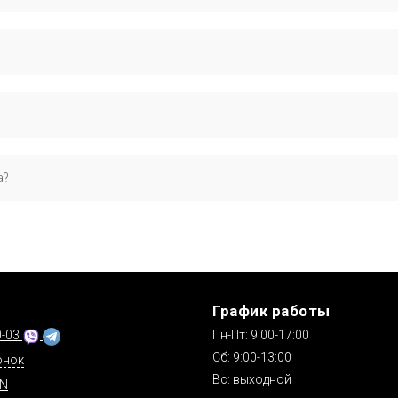
jusa, payen, renault — они надёжны, сертифицированы и официально 
ля.
оки доставки.
робнее читайте в разделе доставки.
а?
изводителя или поставщика. Подробнее об условиях гарантии читай
ы
График работы
0-03
Пн-Пт: 9:00-17:00
Сб: 9:00-13:00
онок
Вс: выходной
IN