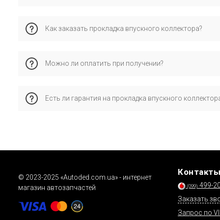
Покупатели обычно выбирают бренды elring, victor reinz, a
Как заказать прокладка впускного коллектора?
оригинальных деталей сохраняется гарантия производите
✅ Добавьте товар в корзину и укажите VIN
Можно ли оплатить при получении?
📞 Или позвоните менеджеру
✅ Также доступна заявка через форму обратной связи
Мы обязательно уточним совместимость и подтвердим ср
Да, работает наложенный платёж через «Новую Почту». Под
Есть ли гарантия на прокладка впускного коллектор
Да, все товары сертифицированы и имеют гарантию от про
Контакт
© 2023-2025 «Autoded.com.ua» - интернет
499-2
(099)
магазин автозапчастей
Заказать зв
Запрос по V