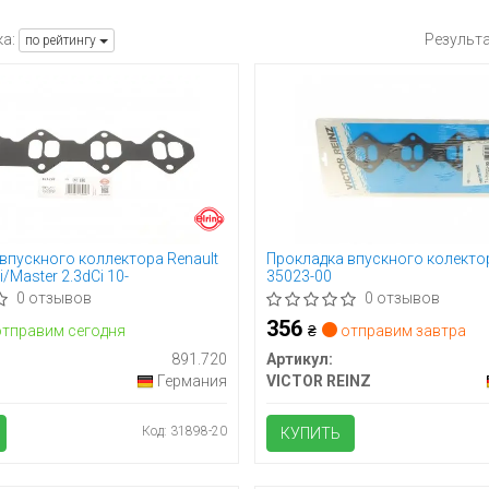
а:
Результ
по рейтингу
впускного коллектора Renault
Прокладка впускного колектор
i/Master 2.3dCi 10-
35023-00
0 отзывов
0 отзывов
356
тправим сегодня
₴
отправим завтра
891.720
Артикул:
Германия
VICTOR REINZ
Код: 31898-20
КУПИТЬ