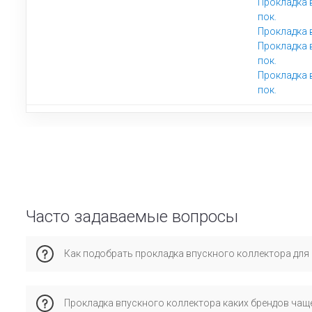
Прокладка 
пок.
Прокладка 
Прокладка 
пок.
Прокладка 
пок.
Часто задаваемые вопросы
Как подобрать прокладка впускного коллектора для 
Учитывайте год выпуска, тип кузова и двигатель. Лучше 
Прокладка впускного коллектора каких брендов чаще
подходящие варианты с учётом условий эксплуатации (горо