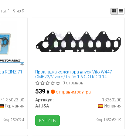
аты:
1 - 9 из 9
а REINZ 71-
Прокладка колектора впуск Vito W447
OM622/Vivaro/Trafic 1.6 CDTI/DCI 14-
0 отзывов
539
₴
отправим завтра
71-35023-00
Артикул:
13260200
Германия
AJUSA
Испания
Код: 25309-4
Код: 165262-19
КУПИТЬ