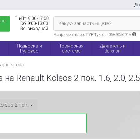
До
Пн-Пт:
9:00-17:00
 по
Какую запчасть ищете?
Сб:
9:00-13:00
Вс:
выходной
Например: насос ГУР Туксон, 06H905601A
Подвеска и
Тормозная
Двигатель и
Рулевое
система
Выхлоп
 коллектора
 Renault Koleos 2 пок. 1.6, 2.0, 2.5
oleos 2 пок.