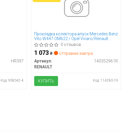
Прокладка колектора впуск Mercedes Benz
Vito W447 OM622 / Opel Vivaro/Renault
Trafic 1.6 CDTI/DCI 1
0 отзывов
1 073
₴
отправим завтра
HR397
Артикул:
140352961R
RENAULT
Код: 958342-4
Код: 114280-19
КУПИТЬ