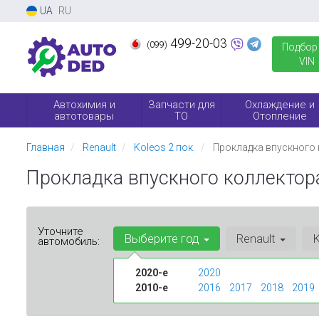
UA
RU
499-20-03
(099)
Подбор
VIN
Автохимия и
Запчасти для
Охлаждение и
автотовары
ТО
Отопление
Главная
Renault
Koleos 2 пок.
Прокладка впускного
Прокладка впускного коллектора на
Уточните
Выберите год
Renault
K
автомобиль:
2020-е
2020
2010-е
2016
2017
2018
2019