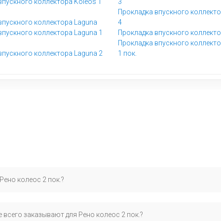
впускного коллектора Koleos 1
3
Прокладка впускного коллект
впускного коллектора Laguna
4
впускного коллектора Laguna 1
Прокладка впускного коллекто
Прокладка впускного коллекто
впускного коллектора Laguna 2
1 пок.
Рено колеос 2 пок.?
уточнить через VIN-код — это исключает ошибки. Наши специалисты
 всего заказывают для Рено колеос 2 пок.?
д, трасса, стиль вождения).