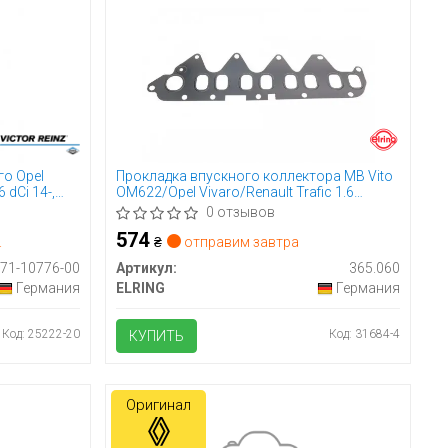
го Opel
Прокладка впускного коллектора MB Vito
6 dCi 14-,
OM622/Opel Vivaro/Renault Trafic 1.6
dCi/CDTI 14-
0 отзывов
574
.
₴
отправим завтра
71-10776-00
Артикул:
365.060
Германия
ELRING
Германия
Код: 25222-20
Код: 31684-4
КУПИТЬ
Оригинал