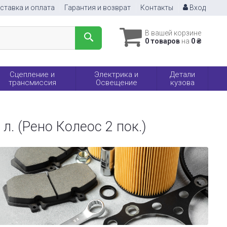
ставка и оплата
Гарантия и возврат
Контакты
Вход
В вашей корзине
0 товаров
на
0 ₴
Сцепление и
Электрика и
Детали
трансмиссия
Освещение
кузова
 л. (Рено Колеос 2 пок.)