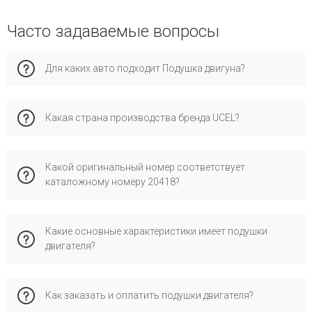
Часто задаваемые вопросы
Для каких авто подходит Подушка двигуна?
Эта запчасть совместима с форд Транзит. Рекомендуем
Какая страна производства бренда UCEL?
проверить по VIN-коду для максимальной точности
подбора во избежание ошибок при установке.
Бренд ucel имеет производство в стране турция и
Какой оригинальный номер соответствует
специализируется на сертифицированных запчастях для
каталожному номеру 20418?
европейских автомобилей. Его выбирают за надежное
качество, соответствие стандартам и проверенную
совместимость с оригинальными деталями.
Каталожному номеру 20418 соответствует оригинальный
Какие основные характеристики имеет подушки
номер OEM: 1771505, 1895282, официально применяемый
двигателя?
производителем для проверки совместимости запчасти с
автомобилем.
Как заказать и оплатить подушки двигателя?
Это позволяет обеспечить правильную совместимость и
стабильную работу.