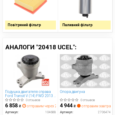
Повітряний фільтр
Паливний фільтр
АНАЛОГИ "20418 UCEL":
Подушкa двигателя справа
Опора двигуна
Ford Transit V (14) FWD 2013 -
(пр-во FEBI)
0 отзывов
0 отзывов
6 858
4 944
₴
отправим через 2 дн.
₴
отправим завтра
Артикул:
104688
Артикул:
2706474