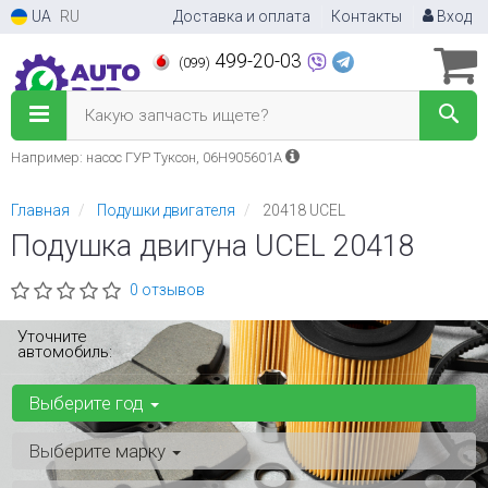
UA
RU
Доставка и оплата
Контакты
Вход
499-20-03
(099)
Какую запчасть ищете?
Например: насос ГУР Туксон, 06H905601A
Главная
Подушки двигателя
20418 UCEL
Подушка двигуна UCEL 20418
0 отзывов
Уточните
автомобиль:
Выберите год
Выберите марку