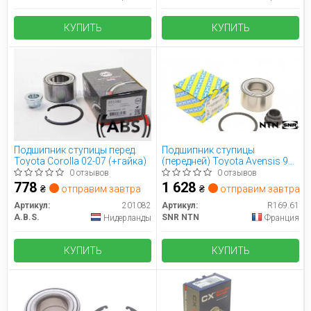
КУПИТЬ
КУПИТЬ
Подшипник ступицы перед.
Подшипник ступицы
Toyota Corolla 02-07 (+гайка)
(передней) Toyota Avensis 97-
08/Corolla 97-07 (40x74x42)
0 отзывов
0 отзывов
778
1 628
₴
отправим завтра
₴
отправим завтра
Артикул:
201082
Артикул:
R169.61
A.B.S.
SNR NTN
Нидерланды
Франция
КУПИТЬ
КУПИТЬ