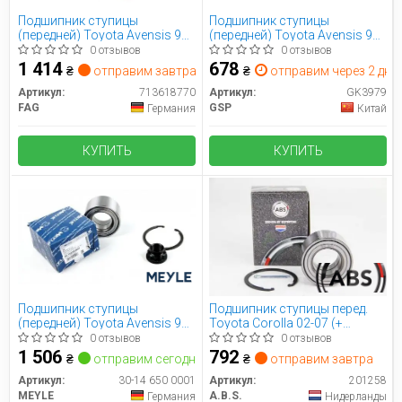
Подшипник ступицы
Подшипник ступицы
(передней) Toyota Avensis 97-
(передней) Toyota Avensis 97-
08/Corolla 97-07
03/Corolla 97-02 (40x74x42)
0 отзывов
0 отзывов
1 414
678
₴
отправим завтра
₴
отправим через 2 дн.
Артикул:
713618770
Артикул:
GK3979
FAG
GSP
Германия
Китай
КУПИТЬ
КУПИТЬ
Подшипник ступицы
Подшипник ступицы перед.
(передней) Toyota Avensis 97-
Toyota Corolla 02-07 (+
08/Corolla 97-07 (40х74х42)
шплінт)
0 отзывов
0 отзывов
1 506
792
₴
отправим сегодня
₴
отправим завтра
Артикул:
30-14 650 0001
Артикул:
201258
MEYLE
A.B.S.
Германия
Нидерланды