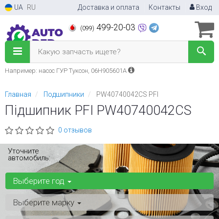
UA
RU
Доставка и оплата
Контакты
Вход
499-20-03
(099)
Какую запчасть ищете?
Например: насос ГУР Туксон, 06H905601A
Главная
Подшипники
PW40740042CS PFI
Підшипник PFI PW40740042CS
0 отзывов
Уточните
автомобиль:
Выберите год
Выберите марку