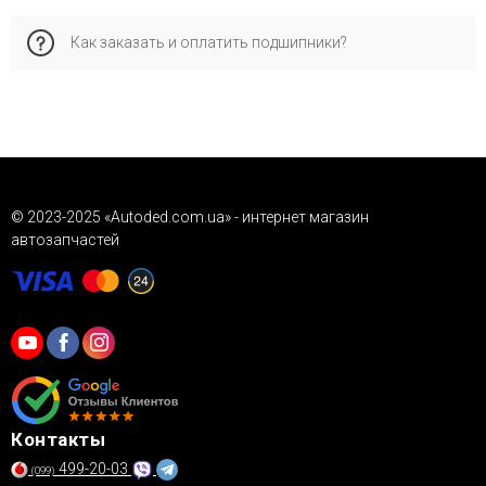
для проверки совместимости запчасти с автомобилем.
Характеристики: внутренний диаметр - 40; наружный
Как заказать и оплатить подшипники?
диаметр [мм] - 74; ширина (мм) - 42...
Это позволяет обеспечить правильную совместимость и
стабильную работу.
Заказывайте через корзину, форму обратной связи или по
телефону. Доступные наложенные платежи («Новая
Почта»), детали о доставке и гарантии см. в
соответствующих разделах сайта.
© 2023-2025 «Autoded.com.ua» - интернет магазин
автозапчастей
Контакты
499-20-03
(099)