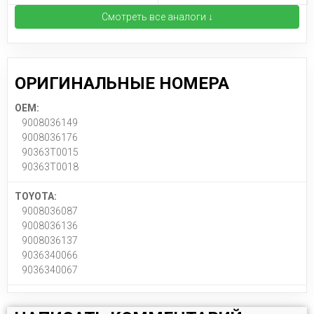
Смотреть все аналоги ↓
ОРИГИНАЛЬНЫЕ НОМЕРА
OEM:
9008036149
9008036176
90363T0015
90363T0018
TOYOTA:
9008036087
9008036136
9008036137
9036340066
9036340067