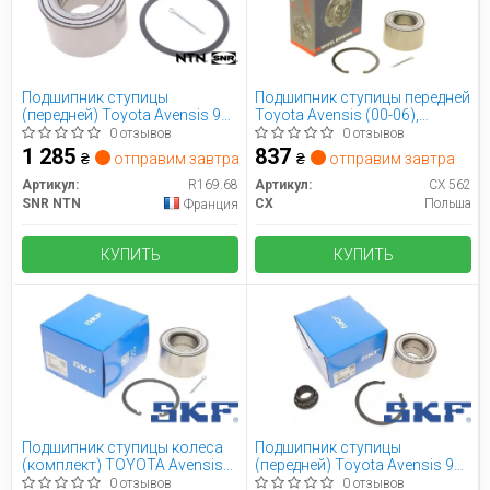
Подшипник ступицы
Подшипник ступицы передней
(передней) Toyota Avensis 97-
Toyota Avensis (00-06),
08/Corolla 97-07
Corolla (00-) (CX562) CX
0 отзывов
0 отзывов
1 285
837
₴
отправим завтра
₴
отправим завтра
Артикул:
R169.68
Артикул:
CX 562
SNR NTN
CX
Польша
Франция
КУПИТЬ
КУПИТЬ
Подшипник ступицы колеса
Подшипник ступицы
(комплект) TOYOTA Avensis
(передней) Toyota Avensis 97-
97- 1,6-2,4 Corolla 1,4-2,0 97-.
08/Corolla 97-07 (40x74x42)
0 отзывов
0 отзывов