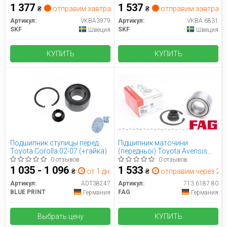
(VKBA3979) SKF
1 377
1 537
₴
отправим завтра
₴
отправим завтра
Артикул:
VKBA3979
Артикул:
VKBA 6831
SKF
SKF
Швеция
Швеция
КУПИТЬ
КУПИТЬ
Подшипник ступицы перед.
Підшипник маточини
Toyota Corolla 02-07 (+гайка)
(передньої) Toyota Avensis
97-08/Corolla 97-07
0 отзывов
0 отзывов
(40х74х42) FAG 713 6187 80
1 035 - 1 096
1 533
₴
от 1 дн.
₴
отправим через 2 дн
Артикул:
ADT38247
Артикул:
713 6187 80
BLUE PRINT
FAG
Германия
Германия
Выбрать цену
КУПИТЬ