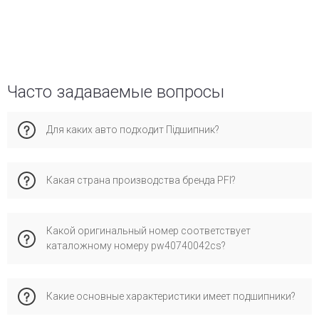
Часто задаваемые вопросы
Для каких авто подходит Підшипник?
Эта запчасть совместима с. Рекомендуем проверить по
Какая страна производства бренда PFI?
VIN-коду для максимальной точности подбора во
избежание ошибок при установке.
Бренд pfi имеет производство в стране и специализируется
Какой оригинальный номер соответствует
на сертифицированных запчастях для европейских
каталожному номеру pw40740042cs?
автомобилей. Его выбирают за надежное качество,
соответствие стандартам и проверенную совместимость
с оригинальными деталями.
Каталожному номеру pw40740042cs соответствует
Какие основные характеристики имеет подшипники?
оригинальный номер OEM: 9008036149, 9008036176,
90363T0015, официально применяемый производителем