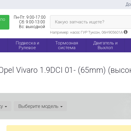
До
Пн-Пт:
9:00-17:00
 по
Какую запчасть ищете?
Сб:
9:00-13:00
Вс:
выходной
Например: насос ГУР Туксон, 06H905601A
Подвеска и
Тормозная
Двигатель и
Рулевое
система
Выхлоп
/Opel Vivaro 1.9DCI 01- (65mm) (вы
ку
Выберите модель