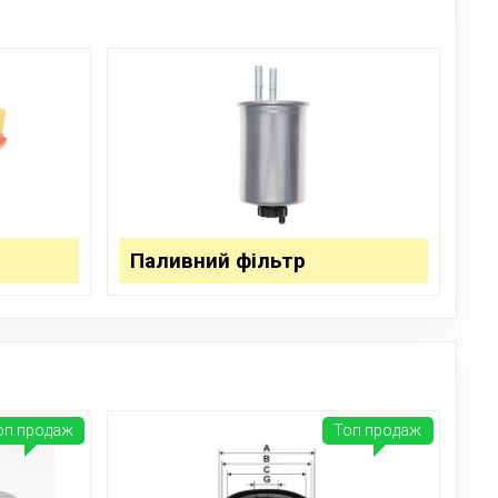
Паливний фільтр
оп продаж
Топ продаж