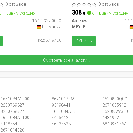
/1.4i/1.6i (низкий)
1.9D/1.5dCi/1.4i/1.6i (высокий)
0 отзывов
0 отзывов
308
отправим сегодня
₴
отправим сегодня
16-14 322 0000
Артикул:
16-
Германия
MEYLE
Код: 57187-20
К
КУПИТЬ
Смотреть все аналоги ↓
1651084A12000
8671017369
1520800Q0G
8200769827
93198441
8671005912
8200768927
1651084A12
15208AW300
1651084A11000
4415442
4434962
4418754
46337528
68439517AA
8671014020