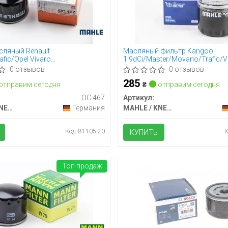
сляный Renault
Масляный фильтр Kangoo
fic/Opel Vivaro
1.9dCi/Master/Movano/Trafic/V
/1.4i/1.6i (55 мм)
0 отзывов
0 отзывов
285
отправим сегодня
₴
отправим сегодня
OC 467
Артикул:
MAHLE / KNECHT
Германия
MAHLE / KNECHT
Код: 81105-20
К
КУПИТЬ
Топ продаж