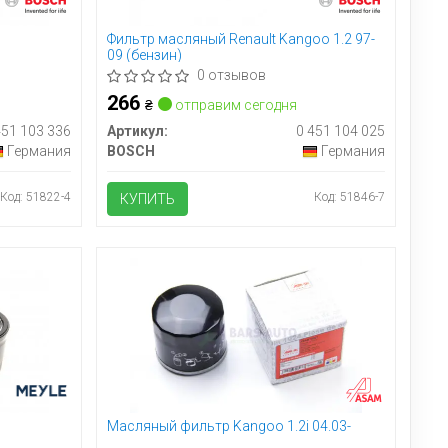
Фильтр масляный Renault Kangoo 1.2 97-
09 (бензин)
0 отзывов
266
₴
отправим сегодня
451 103 336
Артикул:
0 451 104 025
Германия
BOSCH
Германия
Код: 51822-4
Код: 51846-7
КУПИТЬ
Масляный фильтр Kangoo 1.2i 04.03-