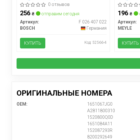
1.9D/1.5dCi/1.4i/1.6i (65mm)
1.9D/1.5dCi
0 отзывов
256
196
₴
отправим сегодня
₴
Артикул:
F 026 407 022
Артикул:
BOSCH
Германия
MEYLE
Код: 52566-4
КУПИТЬ
КУПИТЬ
ОРИГИНАЛЬНЫЕ НОМЕРА
OEM:
1651067JG0
A2811800310
1520800Q0D
1651084A11
152087293R
8200292649