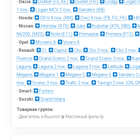
-
Dacia:
Dokker (FE, KE)
,
Duster (HS)
,
Lodgy
,
Logan (
1 пок.
,
Logan MCV 2 пок.
,
Sandero (B8)
-
Honda:
CR-V 4 пок. (RM)
,
Civic 9 пок. (FB, FG, FK)
,
HR-
-
Nissan:
Interstar (X70)
,
Juke
,
Kubistar (X76, X80)
,
M
NV200, (M20)
,
Note (E11)
,
Primastar
,
Primera (P12)
,
-
Opel:
Movano A
,
Vivaro A
-
Renault:
21
,
Captur
,
Clio
,
Clio 2 пок.
,
Clio 3 пок.
,
Fluence
,
Grand Scenic 2 пок.
,
Grand Scenic 3 пок.
,
Kan
Laguna
,
Laguna 2 пок.
,
Laguna 3 пок.
,
Latitude
,
Loga
Megane
,
Megane 1
,
Megane 2
,
Megane 3
,
Sandero 2 
пок.
,
Scenic 3 пок.
,
Trafic 2 пок.
,
Twingo 2 пок. (CN, G
-
Smart:
Fortwo
-
Suzuki:
Grand Vitara
Товарная группа:
- Двигатель и Выхлоп
Масляный фильтр