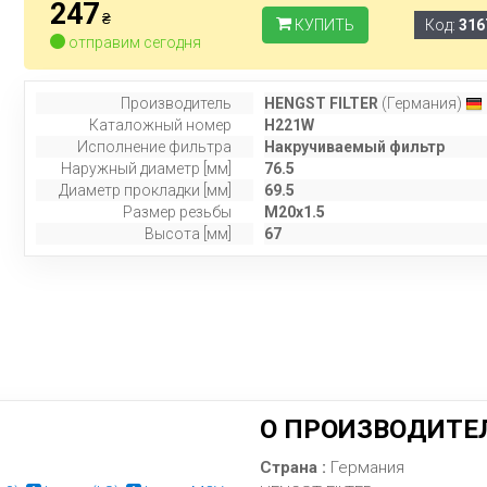
247
₴
КУПИТЬ
Код:
316
отправим сегодня
Производитель
HENGST FILTER
(Германия)
Каталожный номер
H221W
Исполнение фильтра
Накручиваемый фильтр
Наружный диаметр [мм]
76.5
Диаметр прокладки [мм]
69.5
Размер резьбы
M20x1.5
Высота [мм]
67
О ПРОИЗВОДИТЕЛ
Страна :
Германия