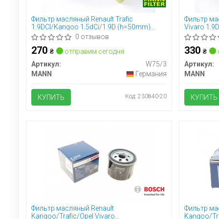
Фильтр масляный Renault Trafic
Фильтр мас
1.9DCI/Kangoo 1.5dCi/1.9D (h=50mm)
Vivaro 1.9
(низкий)
0 отзывов
270
330
₴
отправим сегодня
₴
Артикул:
W75/3
Артикул:
MANN
Германия
MANN
Код: 230840-20
КУПИТЬ
КУПИТЬ
Фильтр масляный Renault
Фильтр ма
Kangoo/Trafic/Opel Vivaro
Kangoo/Tra