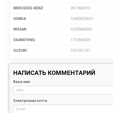
MERCEDES-BENZ:
2811800310
HONDA:
15400RZ0G01
NISSAN:
15200AW300
SSANGYONG:
1731840025
SUZUKI:
1651067JG1
НАПИСАТЬ КОММЕНТАРИЙ
Ваше имя
Электронная почта