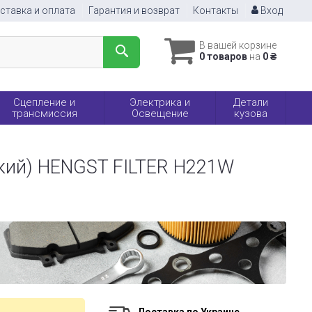
ставка и оплата
Гарантия и возврат
Контакты
Вход
В вашей корзине
0 товаров
на
0 ₴
Сцепление и
Электрика и
Детали
трансмиссия
Освещение
кузова
сокий) HENGST FILTER H221W