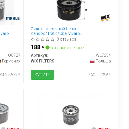
Фильтр масляный Renault
ivaro
Kangoo/Trafic/Opel Vivaro
1.9D/1.5dCi/1.4i/1.6i (58 мм)
0 отзывов
188
₴
отправим сегодня
OC727
Артикул:
WL7254
Германия
WIX FILTERS
Польша
од: 230972-4
Код: 117309-4
КУПИТЬ