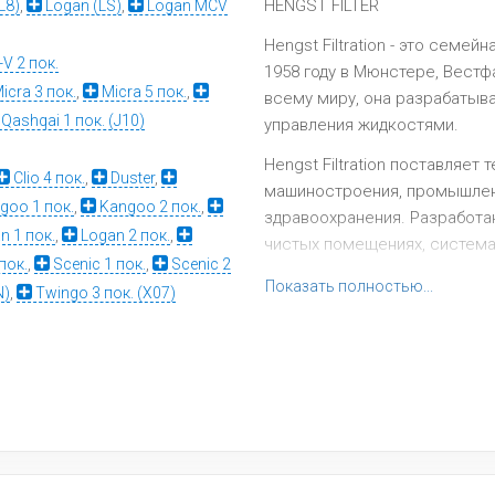
HENGST FILTER
L8)
,
Logan (LS)
,
Logan MCV
Hengst Filtration - это семей
V 2 пок.
1958 году в Мюнстере, Вестф
icra 3 пок.
,
Micra 5 пок.
,
всему миру, она разрабатыв
Qashqai 1 пок. (J10)
управления жидкостями.
Hengst Filtration поставляе
Clio 4 пок.
,
Duster
,
машиностроения, промышленн
goo 1 пок.
,
Kangoo 2 пок.
,
здравоохранения. Разработа
n 1 пок.
,
Logan 2 пок.
,
чистых помещениях, система
пок.
,
Scenic 1 пок.
,
Scenic 2
очистки, промышленных уста
Показать полностью...
N)
,
Twingo 3 пок. (X07)
также является серийным п
двигателестроительной пром
концепций приводов и мобил
Таким образом, Hengst Filtr
всех отраслях по всему миру
Бренд Hengst уже 65 лет яв