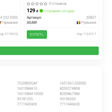
0 отзывов
129
₴
отправим сегодня
14 322 0005
Артикул:
30827
Германия
ASAM
Румыния
од: 57190-20
Код: 112672-7
КУПИТЬ
1520800QAF
1651067JG0000
1651084A10
8200274858
1651084A10000
8200867980
93181255
93196050
7711945900
7711949630