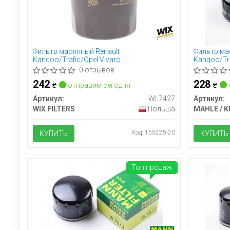
Фильтр масляный Renault
Фильтр ма
Kangoo/Trafic/Opel Vivaro
Kangoo/Tra
1.9D/1.5dCi/1.4i/1.6i (высокий)
1.9D/1.5dCi
0 отзывов
242
228
₴
отправим сегодня
₴
Артикул:
WL7427
Артикул:
WIX FILTERS
Польша
Код: 155225-20
КУПИТЬ
КУПИТЬ
Топ продаж