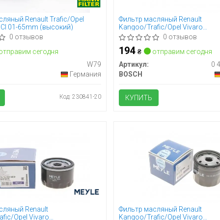
ляный Renault Trafic/Opel
Фильтр масляный Renault
DCI 01-65mm (высокий)
Kangoo/Trafic/Opel Vivaro
1.9D/1.5dCi/1.4i/1.6i (53mm)
0 отзывов
0 отзывов
194
отправим сегодня
₴
отправим сегодня
W79
Артикул:
0 
Германия
BOSCH
Код: 230841-20
КУПИТЬ
сляный Renault
Фильтр масляный Renault
fic/Opel Vivaro
Kangoo/Trafic/Opel Vivaro