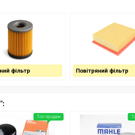
ний фільтр
Повітряний фільтр
":
Топ продаж
Т