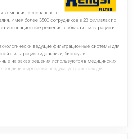
ная компания, основанная в
алия. Имея более 3500 сотрудников в 23 филиалах по
ает инновационные решения в области фильтрации и
т технологически ведущие фильтрационные системы для
ой фильтрации, гидравлики, бионаук и
нные на заказ решения используются в медицинских
х кондиционирования воздуха, устройствах для
новках, электроинструментах и роботах. Компания
оставщиком международной автомобильной и
ышленности и партнером по разработке стабильных
ьности.
ation делает возможными перспективные технологии во
.
ляется синонимом высочайшего качества фильтрации.