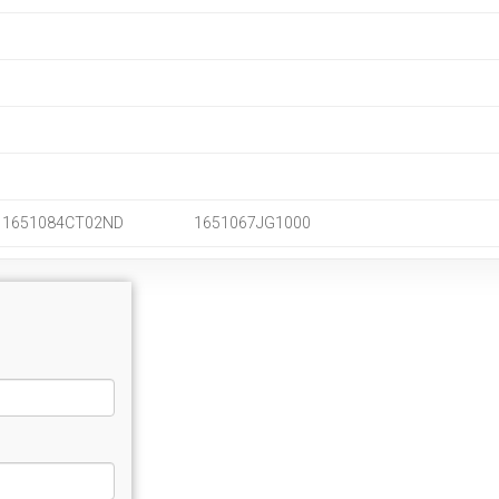
1651084CT02ND
1651067JG1000