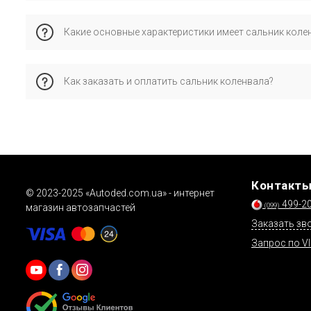
Каталожному номеру 15030309B соответствует оригинальн
Какие основные характеристики имеет сальник коле
с автомобилем.
Характеристики: сторона установки - передняя сторона; внут
Как заказать и оплатить сальник коленвала?
Это позволяет обеспечить правильную совместимость и 
Заказывайте через корзину, форму обратной связи или по 
сайта.
Контакт
© 2023-2025 «Autoded.com.ua» - интернет
499-2
(099)
магазин автозапчастей
Заказать зв
Запрос по V