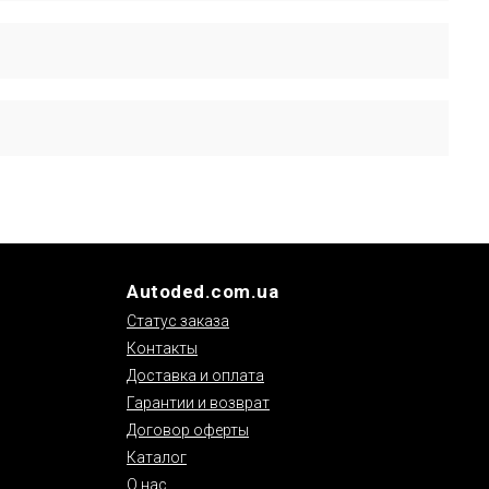
ый производителем для проверки совместимости запчасти
 о доставке и гарантии см. в соответствующих разделах
Autoded.com.ua
Статус заказа
Контакты
Доставка и оплата
Гарантии и возврат
Договор оферты
Каталог
О нас