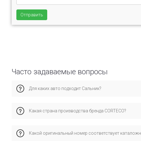
Отправить
Часто задаваемые вопросы
Для каких авто подходит Сальник?
Эта запчасть совместима с. Рекомендуем проверить по VI
Какая страна производства бренда CORTECO?
Бренд corteco имеет производство в стране италия и спе
Какой оригинальный номер соответствует каталож
соответствие стандартам и проверенную совместимость 