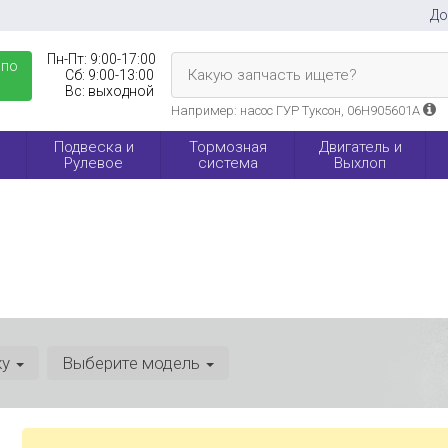
До
Пн-Пт:
9:00-17:00
 по
Какую запчасть ищете?
Сб:
9:00-13:00
Вс:
выходной
Например: насос ГУР Туксон, 06H905601A
Подвеска и
Тормозная
Двигатель и
Рулевое
система
Выхлоп
ку
Выберите модель