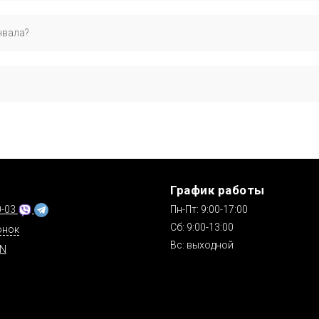
ый номер OEM: err1632, err6490, etc5065, официально применяем
нвала?
ренний диаметр 1(мм) - 48.67; наружный диаметр 1 [мм] - 63.47...
стабильную работу.
телефону. Доступные наложенные платежи («Новая Почта»), детали
ы
График работы
0-03
Пн-Пт: 9:00-17:00
Сб: 9:00-13:00
онок
Вс: выходной
IN