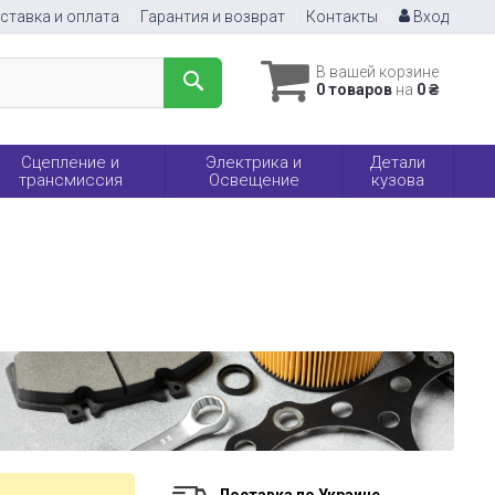
ставка и оплата
Гарантия и возврат
Контакты
Вход
В вашей корзине
0 товаров
на
0 ₴
Сцепление и
Электрика и
Детали
трансмиссия
Освещение
кузова