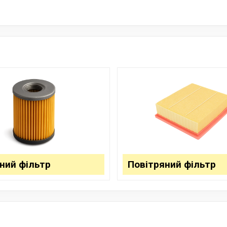
ний фільтр
Повітряний фільтр