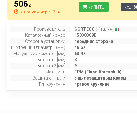
506
₴
КУПИТЬ
Код:
8
отправим через 2 дн.
Производитель
CORTECO
(Италия)
Каталожный номер
15030309B
Сторона установки
передняя сторона
Внутренний диаметр 1(мм)
48.67
Наружный диаметр 1 [мм]
63.47
Высота 1 [мм]
8
Высота 2 [мм]
9
Материал
FPM (Fluor-Kautschuk)
Защита от пыли
с пылезащитным краем
Тип кручения
правое кручение