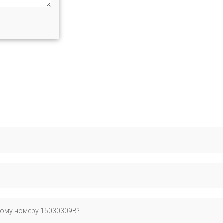
N-коду для максимальной точности подбора во избежание ошибок 
циализируется на сертифицированных запчастях для европейских а
ному номеру 15030309B?
с оригинальными деталями.