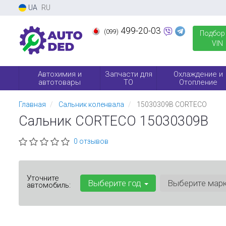
UA
RU
499-20-03
(099)
Подбор
VIN
Автохимия и
Запчасти для
Охлаждение и
автотовары
ТО
Отопление
Главная
Сальник коленвала
15030309B CORTECO
Сальник CORTECO 15030309B
0 отзывов
Уточните
Выберите год
Выберите мар
автомобиль: