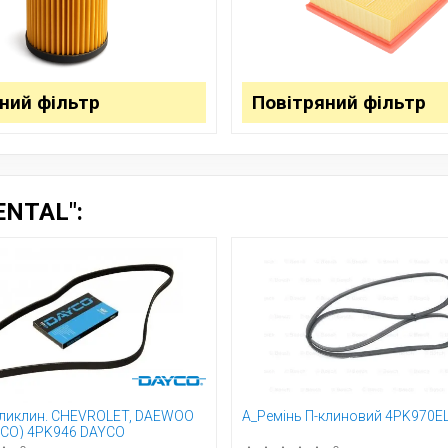
ний фільтр
Повітряний фільтр
NTAL":
ликлин. CHEVROLET, DAEWOO
A_Ремінь П-клиновий 4PK970E
YCO) 4PK946 DAYCO