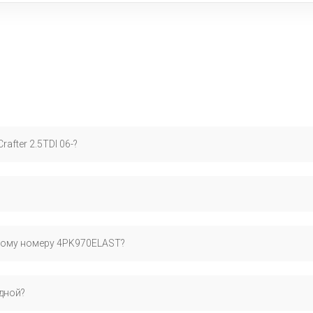
after 2.5TDI 06-?
ндуем проверить по VIN-коду для максимальной точности подбора 
 и специализируется на сертифицированных запчастях для европейс
ному номеру 4PK970ELAST?
с оригинальными деталями.
льный номер OEM: 076260849A, официально применяемый произво
дной?