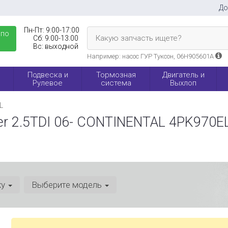
До
Пн-Пт:
9:00-17:00
 по
Какую запчасть ищете?
Сб:
9:00-13:00
Вс:
выходной
Например: насос ГУР Туксон, 06H905601A
Подвеска и
Тормозная
Двигатель и
Рулевое
система
Выхлоп
L
er 2.5TDI 06- CONTINENTAL 4PK970E
ку
Выберите модель