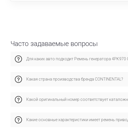
Часто задаваемые вопросы
Для каких авто подходит Ремень генератора 4PK970 Cr
Эта запчасть совместима с фольксваген Крафтер. Рекоме
Какая страна производства бренда CONTINENTAL?
Бренд continental имеет производство в стране германия
Какой оригинальный номер соответствует каталож
соответствие стандартам и проверенную совместимость 
Каталожному номеру 4PK970ELAST соответствует оригина
Какие основные характеристики имеет ремень приво
автомобилем.