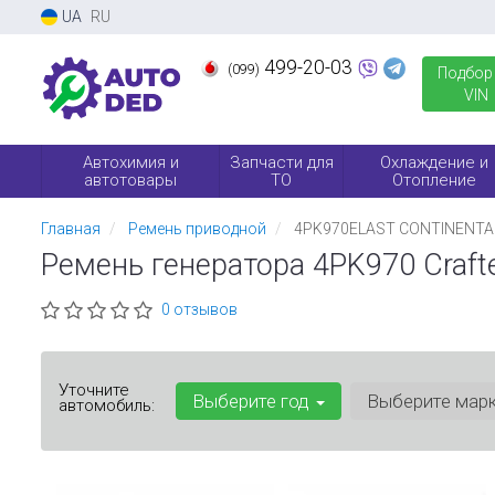
UA
RU
499-20-03
(099)
Подбор
VIN
Автохимия и
Запчасти для
Охлаждение и
автотовары
ТО
Отопление
Главная
Ремень приводной
4PK970ELAST CONTINENTA
Ремень генератора 4PK970 Craft
0 отзывов
Уточните
Выберите год
Выберите мар
автомобиль: