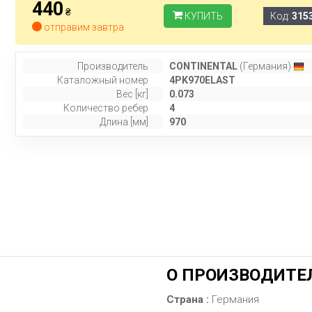
440
₴
КУПИТЬ
Код:
315
отправим завтра
Производитель
CONTINENTAL
(Германия)
Каталожный номер
4PK970ELAST
Вес [кг]
0.073
Количество ребер
4
Длина [мм]
970
О ПРОИЗВОДИТЕ
Страна :
Германия