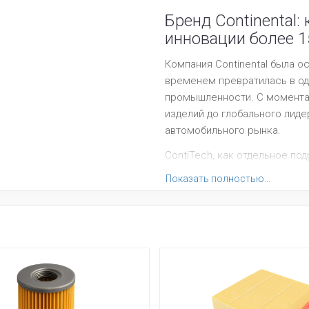
Бренд Continental: 
инновации более 1
Компания Continental была ос
временем превратилась в од
промышленности. С момента 
изделий до глобального лид
автомобильного рынка.
ContiTech, как отдельное по
передачи энергии. Благодар
Показать полностью...
ContiTech предлагает надеж
ремни, комплекты и компоне
стандартам первичной компл
Продукция ContiTech произво
высоким стандартам качеств
крупнейшими автоконцернам
Все запчасти CONTINENTAL 