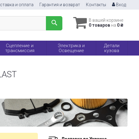
ставка и оплата
Гарантия и возврат
Контакты
Вход
В вашей корзине
0 товаров
на
0 ₴
Сцепление и
Электрика и
Детали
трансмиссия
Освещение
кузова
LAST