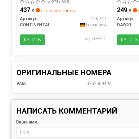
(G05)/Kia Rio 00-05 (4PK970)
0 отзывов
437
249
₴
отправим завтра
₴
Артикул:
4PK970
Артикул:
CONTINENTAL
Германия
DAYCO
Код: 20598-7
КУПИТЬ
КУПИТЬ
ОРИГИНАЛЬНЫЕ НОМЕРА
VAG:
076260849A
НАПИСАТЬ КОММЕНТАРИЙ
Ваше имя