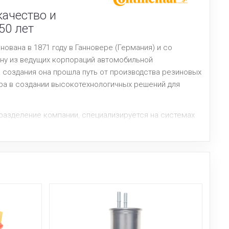
качество и
50 лет
нована в 1871 году в Ганновере (Германия) и со
ну из ведущих корпораций автомобильной
создания она прошла путь от производства резиновых
ера в создании высокотехнологичных решений для
дразделение компании, специализируется на системах
я многолетнему опыту и современным технологиям,
ные решения для автомобильной отрасли, включая
нты для вторичного рынка, которые соответствуют
ектации.
дится в 12 странах мира, сертифицирована по самым
а и доказала свою эффективность в работе с
и мира.
→