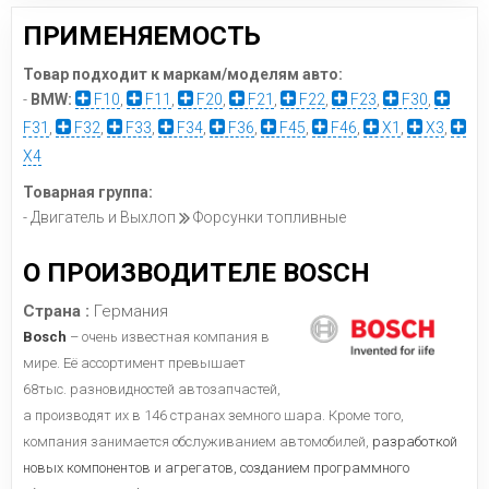
ПРИМЕНЯЕМОСТЬ
Товар подходит к маркам/моделям авто:
-
BMW:
F10
,
F11
,
F20
,
F21
,
F22
,
F23
,
F30
,
F31
,
F32
,
F33
,
F34
,
F36
,
F45
,
F46
,
X1
,
X3
,
X4
Товарная группа:
- Двигатель и Выхлоп
Форсунки топливные
О ПРОИЗВОДИТЕЛЕ BOSCH
Страна :
Германия
Bosch
– очень известная компания в
мире. Её ассортимент превышает
68тыс. разновидностей автозапчастей,
а производят их в 146 странах земного шара. Кроме того,
компания занимается обслуживанием автомобилей,
разработкой
новых компонентов и агрегатов,
созданием программного