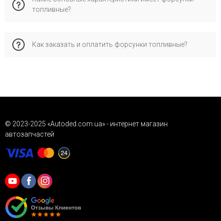
топливные?
применяемый производителем для проверки
совместимости запчасти с автомобилем.
Характеристики: подготовка топлива - common rail (сr);
Как заказать и оплатить форсунки топливные?
дополнительный артикул / дополнительная информация 2 -
с уплотнительным кольцом.
Это позволяет обеспечить правильную совместимость и
Заказывайте через корзину, форму обратной связи или по
стабильную работу.
телефону. Доступные наложенные платежи («Новая
Почта»), детали о доставке и гарантии см. в
соответствующих разделах сайта.
© 2023-2025 «Autoded.com.ua» - интернет магазин
автозапчастей