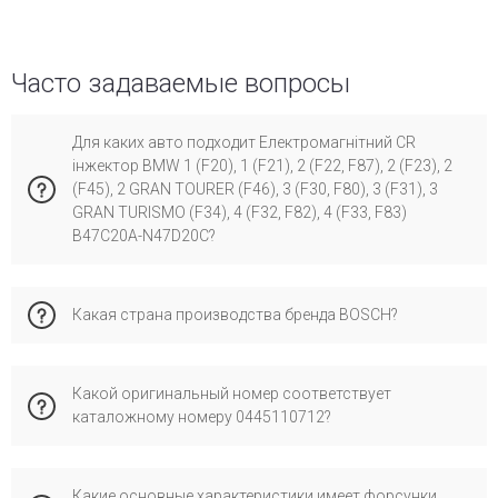
Часто задаваемые вопросы
Для каких авто подходит Електромагнітний CR
інжектор BMW 1 (F20), 1 (F21), 2 (F22, F87), 2 (F23), 2
(F45), 2 GRAN TOURER (F46), 3 (F30, F80), 3 (F31), 3
GRAN TURISMO (F34), 4 (F32, F82), 4 (F33, F83)
B47C20A-N47D20C?
Эта запчасть совместима с бмв х3, х4, f11, ф10, f22, f45,
Какая страна производства бренда BOSCH?
f23, f32, f36, f21, f20. Рекомендуем проверить по VIN-коду
для максимальной точности подбора во избежание
ошибок при установке.
Бренд bosch имеет производство в стране германия и
Какой оригинальный номер соответствует
специализируется на сертифицированных запчастях для
каталожному номеру 0445110712?
европейских автомобилей. Его выбирают за надежное
качество, соответствие стандартам и проверенную
совместимость с оригинальными деталями.
Каталожному номеру 0445110712 соответствует
Какие основные характеристики имеет форсунки
оригинальный номер OEM: 13538514148, официально