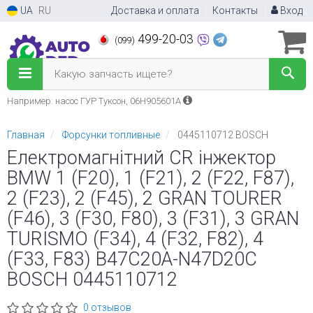
UA
RU
Доставка и оплата
Контакты
Вход
499-20-03
(099)
Какую запчасть ищете?
Например: насос ГУР Туксон, 06H905601A
Главная
Форсунки топливные
0445110712 BOSCH
Електромагнітний CR інжектор
BMW 1 (F20), 1 (F21), 2 (F22, F87),
2 (F23), 2 (F45), 2 GRAN TOURER
(F46), 3 (F30, F80), 3 (F31), 3 GRAN
TURISMO (F34), 4 (F32, F82), 4
(F33, F83) B47C20A-N47D20C
BOSCH 0445110712
0 отзывов